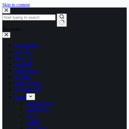
Skip to content
No results
ముఖ్యాంశాలు
జాతీయం
తెలంగాణ
ఆంధ్రప్రదేశ్
తెలంగాణార్థం
సన్నివేశం
బొమ్మా బొరుసు
సాహిత్యం-శోభ
శీర్షికలు
ప్రత్యేక వ్యాసాలు
ఎడిటోరియల్
అరుగు
సంకేతం
దక్కన్.కామ్