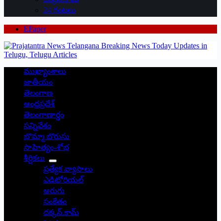
24 గంటలు
EPaper
ముఖ్యాంశాలు
జాతీయం
తెలంగాణ
ఆంధ్రప్రదేశ్
తెలంగాణార్థం
సన్నివేశం
బొమ్మా బొరుసు
సాహిత్యం-శోభ
శీర్షికలు
ప్రత్యేక వ్యాసాలు
ఎడిటోరియల్
అరుగు
సంకేతం
దక్కన్.కామ్