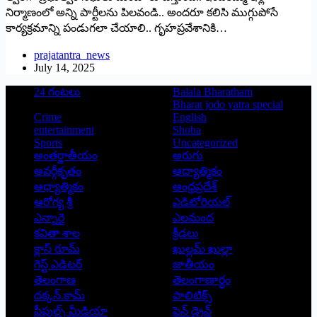
నిర్మాణంలో అన్ని పార్టీలను పిలవండి.. అందరూ కలిసి ముగ్గుపోసే
కార్యక్రమాన్ని పండుగలా చేయాలి.. గృహప్రవేశానికి…
prajatantra_news
July 14, 2025
24 గంటలు
Balala Bharatham
Bharat jodo yatra special
Crime
English
entertainment
Shoba
Sports
Uncategorized
అంతర్జాతీయం
అరుగు
అవర్గీకృతం
ఆద్యాత్మికం
ఆధ్యాత్మికం
ఆంధ్రప్రదేశ్
ఆరోగ్య శ్రీ
ఎడిటోరియల్
ఎన్నారై
ఎలమంద
కవితా శాల
క్రీడలు
క్లాస్ రూమ్
ఖుల్లమ్ ఖుల్లా
గెస్ట్ ఎడిటర్
జాతీయం
తెలంగాణ
తెలంగాణార్థం
దక్కన్.కామ్
పాలిటిక్స్
పీపుల్స్ ‌మీడియా
పెన్ డ్రైవ్