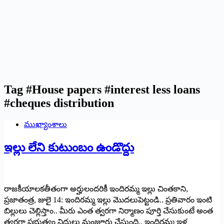
Tag
#House papers #interest less loans
#cheques distribution
ముఖ్యాంశాలు
ఇల్లు లేని కుటుంబం ఉండొద్దు
రాజకీయాలకతీతంగా అర్హులందరికీ ఇందిరమ్మ ఇల్లు చింతకాని,
ప్రజాతంత్ర, జులై 14: ఇందిరమ్మ ఇల్లు మొదలుపెట్టండి.. ప్రతివారం ఇంటి
బిల్లులు చెల్లిస్తాం.. మీరు ఎంత త్వరగా నిర్మాణం పూర్తి చేసుకుంటే అంత
త్వరగా ప్రభుత్వం నిధులు మంజూరు చేస్తుంది.. ఇందిరమ్మ ఇళ్ల