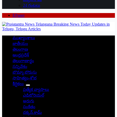
24 గంటలు
EPaper
ముఖ్యాంశాలు
జాతీయం
తెలంగాణ
ఆంధ్రప్రదేశ్
తెలంగాణార్థం
సన్నివేశం
బొమ్మా బొరుసు
సాహిత్యం-శోభ
శీర్షికలు
ప్రత్యేక వ్యాసాలు
ఎడిటోరియల్
అరుగు
సంకేతం
దక్కన్.కామ్