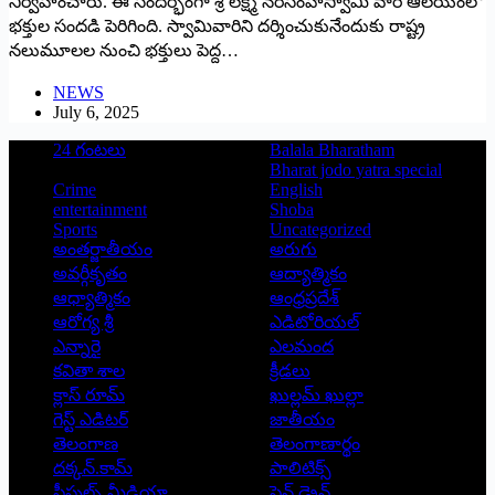
నిర్వహించారు. ఈ సందర్భంగా శ్రీ లక్ష్మీ నరసింహస్వామి వారి ఆలయంలో
భక్తుల సందడి పెరిగింది. స్వామివారిని దర్శించుకునేందుకు రాష్ట్ర
నలుమూలల నుంచి భక్తులు పెద్ద…
NEWS
July 6, 2025
24 గంటలు
Balala Bharatham
Bharat jodo yatra special
Crime
English
entertainment
Shoba
Sports
Uncategorized
అంతర్జాతీయం
అరుగు
అవర్గీకృతం
ఆద్యాత్మికం
ఆధ్యాత్మికం
ఆంధ్రప్రదేశ్
ఆరోగ్య శ్రీ
ఎడిటోరియల్
ఎన్నారై
ఎలమంద
కవితా శాల
క్రీడలు
క్లాస్ రూమ్
ఖుల్లమ్ ఖుల్లా
గెస్ట్ ఎడిటర్
జాతీయం
తెలంగాణ
తెలంగాణార్థం
దక్కన్.కామ్
పాలిటిక్స్
పీపుల్స్ ‌మీడియా
పెన్ డ్రైవ్