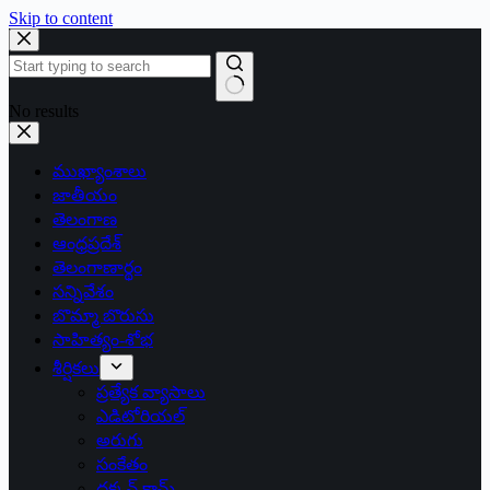
Skip to content
No results
ముఖ్యాంశాలు
జాతీయం
తెలంగాణ
ఆంధ్రప్రదేశ్
తెలంగాణార్థం
సన్నివేశం
బొమ్మా బొరుసు
సాహిత్యం-శోభ
శీర్షికలు
ప్రత్యేక వ్యాసాలు
ఎడిటోరియల్
అరుగు
సంకేతం
దక్కన్.కామ్