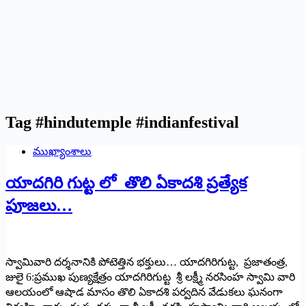
Tag
#hindutemple #indianfestival
ముఖ్యాంశాలు
యాదగిరి గుట్ట లో తొలి ఏకాదశి ప్రత్యేక
పూజలు…
స్వామివారి దర్శనానికి పోటెత్తిన భక్తులు… యాదగిరిగుట్ట, ప్రజాతంత్ర,
జులై 6:ప్రముఖ పుణ్యక్షేత్రం యాదగిరిగుట్ట శ్రీ లక్ష్మీ నరసింహ స్వామి వారి
ఆలయంలో ఆషాడ మాసం తొలి ఏకాదశి పర్వదిన వేడుకలు ఘనంగా