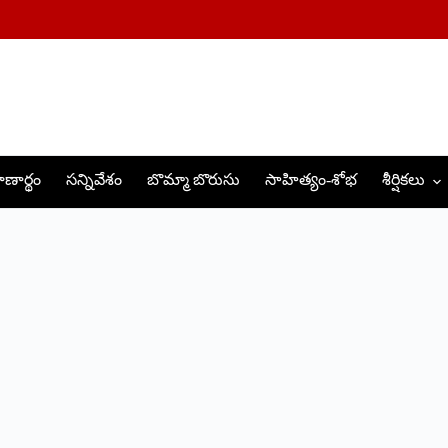
ణార్థం
సన్నివేశం
బొమ్మా బొరుసు
సాహిత్యం-శోభ
శీర్షికలు