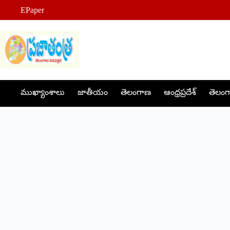
Skip
EPaper
to
content
ముఖ్యాంశాలు
జాతీయం
తెలంగాణ
ఆంధ్రప్రదేశ్
తెలంగా