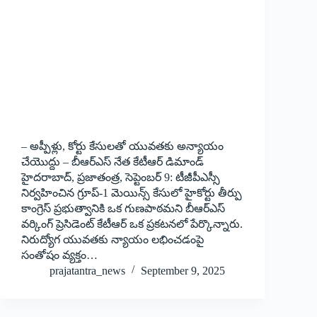
– అప్పీళ్లు, కోర్టు కేసులతో యువతకు అన్యాయం
చేయొద్దు – బీఆర్‌ఎస్‌ నేత కేటీఆర్‌ డిమాండ్‌
హైదరాబాద్‌, ప్రజాతంత్ర, సెప్టెంబర్‌ 9: టీజీపీఎస్సీ
నిర్వహించిన గ్రూప్‌-1 మెయిన్స్‌ కేసులో హైకోర్టు తీర్పు
కాంగ్రెస్‌ ప్రభుత్వానికి ఒక గుణపాఠమని బీఆర్‌ఎస్‌
వర్కింగ్‌ ప్రెసిడెంట్‌ కేటీఆర్‌ ఒక ప్రకటనలో పేర్కొన్నారు.
నిరుద్యోగ యువతకు న్యాయం లభించడంపై
సంతోషం వ్యక్తం…
prajatantra_news
September 9, 2025