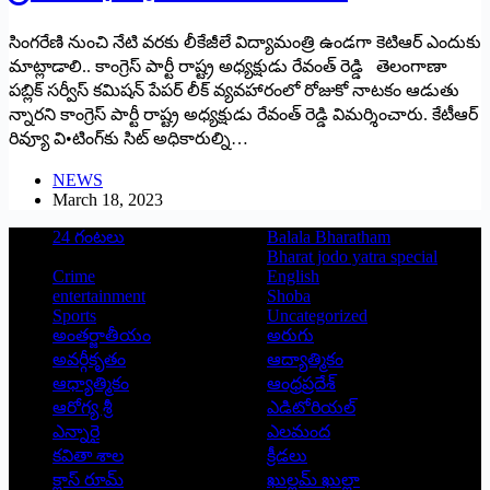
సింగరేణి నుంచి నేటి వరకు లీకేజీలే విద్యామంత్రి ఉండగా కెటిఆర్‌ ఎం‌దుకు
మాట్లాడాలి.. కాంగ్రెస్‌ ‌పార్టీ రాష్ట్ర అధ్యక్షుడు రేవంత్‌ ‌రెడ్డి తెలంగాణా
పబ్లిక్‌ ‌సర్వీస్‌ ‌కమిషన్‌ ‌పేపర్‌ ‌లీక్‌ ‌వ్యవహారంలో రోజుకో నాటకం ఆడుతు
న్నారని కాంగ్రెస్‌ ‌పార్టీ రాష్ట్ర అధ్యక్షుడు రేవంత్‌ ‌రెడ్డి విమర్శించారు. కేటీఆర్‌
‌రివ్యూ వి•టింగ్‌కు సిట్‌ అధికారుల్ని…
NEWS
March 18, 2023
24 గంటలు
Balala Bharatham
Bharat jodo yatra special
Crime
English
entertainment
Shoba
Sports
Uncategorized
అంతర్జాతీయం
అరుగు
అవర్గీకృతం
ఆద్యాత్మికం
ఆధ్యాత్మికం
ఆంధ్రప్రదేశ్
ఆరోగ్య శ్రీ
ఎడిటోరియల్
ఎన్నారై
ఎలమంద
కవితా శాల
క్రీడలు
క్లాస్ రూమ్
ఖుల్లమ్ ఖుల్లా