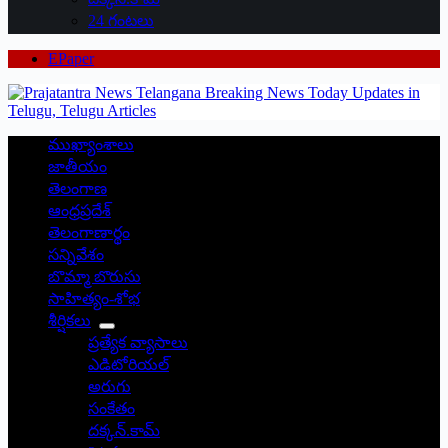
24 గంటలు
EPaper
ముఖ్యాంశాలు
జాతీయం
తెలంగాణ
ఆంధ్రప్రదేశ్
తెలంగాణార్థం
సన్నివేశం
బొమ్మా బొరుసు
సాహిత్యం-శోభ
శీర్షికలు
ప్రత్యేక వ్యాసాలు
ఎడిటోరియల్
అరుగు
సంకేతం
దక్కన్.కామ్