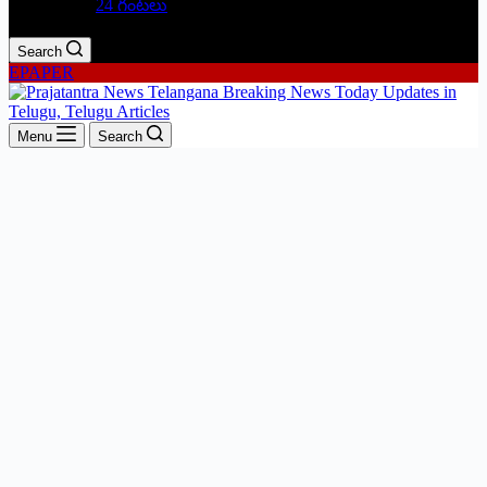
24 గంటలు
Search
EPAPER
Menu
Search