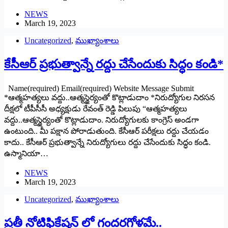
NEWS
March 19, 2023
Uncategorized
,
ముఖ్యాంశాలు
కేసీఆర్ ప్రభుత్వాన్నే రద్దు చేసేందుకు సిద్ధం కండి*
Name(required) Email(required) Website Message Submit
*ఆత్మహత్యలు వద్దు..ఆత్మస్థైర్యంతో కొట్లాడుదాం *నిరుద్యోగుల నిరసన
దీక్షలో టీపీసీసీ అధ్యక్షుడు రేవంత్ రెడ్డి పిలుపు “ఆత్మహత్యలు
వద్దు..ఆత్మస్థైర్యంతో కొట్లాడుదాం. నిరుద్యోగులకు కాంగ్రెస్ అండగా
ఉంటుంది.. మీ పక్షాన పోరాడుతుంది. కేసీఆర్ పరీక్షలు రద్దు చేయడం
కాదు.. కేసీఆర్ ప్రభుత్వాన్నే నిరుద్యోగులు రద్దు చేసేందుకు సిద్ధం కండి.
ఉస్మానియా…
NEWS
March 19, 2023
Uncategorized
,
ముఖ్యాంశాలు
‌ప్రతీ నోటిఫికేషన్‌ ‌లో గందరగోళమే..