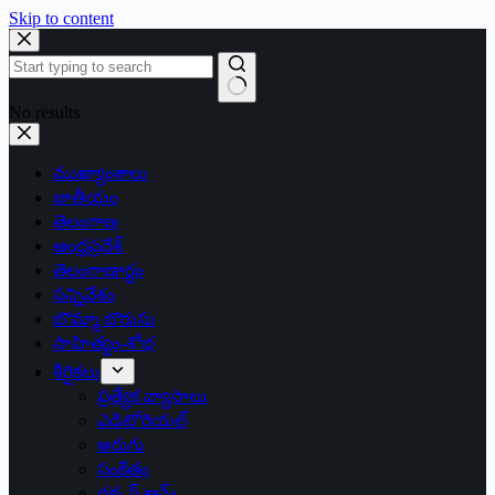
Skip to content
No results
ముఖ్యాంశాలు
జాతీయం
తెలంగాణ
ఆంధ్రప్రదేశ్
తెలంగాణార్థం
సన్నివేశం
బొమ్మా బొరుసు
సాహిత్యం-శోభ
శీర్షికలు
ప్రత్యేక వ్యాసాలు
ఎడిటోరియల్
అరుగు
సంకేతం
దక్కన్.కామ్