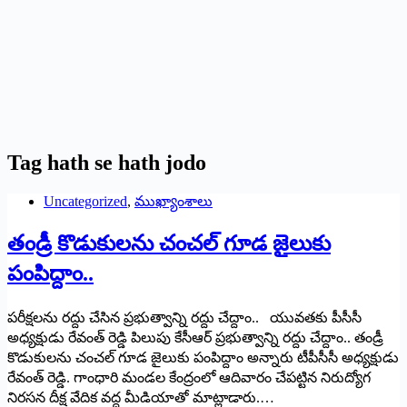
Tag
hath se hath jodo
Uncategorized
,
ముఖ్యాంశాలు
తండ్రీ కొడుకులను చంచల్ గూడ జైలుకు
పంపిద్దాం..
పరీక్షలను రద్దు చేసిన ప్రభుత్వాన్ని రద్దు చేద్దాం.. యువతకు పీసీసీ
అధ్యక్షుడు రేవంత్ రెడ్డి పిలుపు కేసీఆర్ ప్రభుత్వాన్ని రద్దు చేద్దాం.. తండ్రీ
కొడుకులను చంచల్ గూడ జైలుకు పంపిద్దాం అన్నారు టీపీసీసీ అధ్యక్షుడు
రేవంత్ రెడ్డి. గాంధారి మండల కేంద్రంలో ఆదివారం చేపట్టిన నిరుద్యోగ
నిరసన దీక్ష వేదిక వద్ద మీడియాతో మాట్లాడారు.…