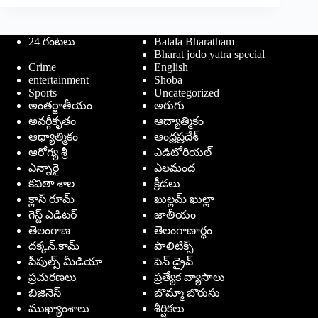
24 గంటలు
Balala Bharatham
Bharat jodo yatra special
Crime
English
entertainment
Shoba
Sports
Uncategorized
అంతర్జాతీయం
అరుగు
అవర్గీకృతం
ఆద్యాత్మికం
ఆధ్యాత్మికం
ఆంధ్రప్రదేశ్
ఆరోగ్య శ్రీ
ఎడిటోరియల్
ఎన్నారై
ఎలమంద
కవితా శాల
క్రీడలు
క్లాస్ రూమ్
ఖుల్లమ్ ఖుల్లా
గెస్ట్ ఎడిటర్
జాతీయం
తెలంగాణ
తెలంగాణార్థం
దక్కన్.కామ్
పాలిటిక్స్
పీపుల్స్ ‌మీడియా
పెన్ డ్రైవ్
ప్రచురణలు
ప్రత్యేక వ్యాసాలు
బిజినెస్
బొమ్మా బొరుసు
ముఖ్యాంశాలు
శీర్షికలు