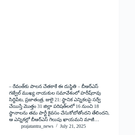
– రేవంత్‌కు పాలన చేతకాకే ఈ దుస్థితి – బీఆర్‌ఎస్‌
గజ్వేల్‌ ముఖ్య నాయకుల సమావేశంలో హరీష్‌రావు
సిద్దిపేట, ప్రజాతంత్ర, జులై 21: స్థానిక ఎన్నికలపై సర్వే
చేయిస్తే మొత్తం 31 జిల్లా పరిషత్‌లలో 16 నుంచి 18
స్థానాలను తమ పార్టీ కైవసం చేసుకోబోతోందని తేలిందని,
ఆ ఎన్నికల్లో బీఆర్‌ఎస్‌ గెలుపు ఖాయమని మాజీ…
prajatantra_news
July 21, 2025