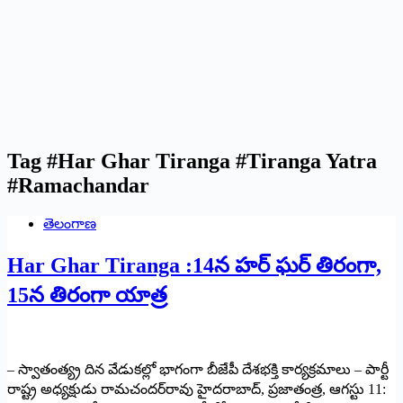
Tag
#Har Ghar Tiranga #Tiranga Yatra
#Ramachandar
తెలంగాణ
Har Ghar Tiranga :14న హర్‌ ఘర్‌ తిరంగా,
15న తిరంగా యాత్ర
– స్వాతంత్య్ర దిన వేడుకల్లో భాగంగా బీజేపీ దేశభక్తి కార్యక్రమాలు – పార్టీ
రాష్ట్ర అధ్యక్షుడు రామచందర్‌రావు హైదరాబాద్‌, ప్రజాతంత్ర, ఆగస్టు 11: