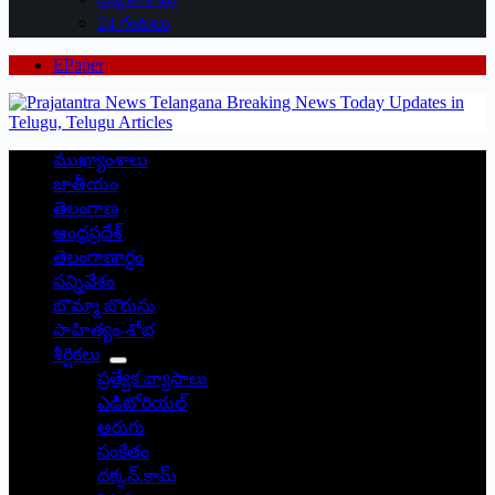
24 గంటలు
EPaper
ముఖ్యాంశాలు
జాతీయం
తెలంగాణ
ఆంధ్రప్రదేశ్
తెలంగాణార్థం
సన్నివేశం
బొమ్మా బొరుసు
సాహిత్యం-శోభ
శీర్షికలు
ప్రత్యేక వ్యాసాలు
ఎడిటోరియల్
అరుగు
సంకేతం
దక్కన్.కామ్