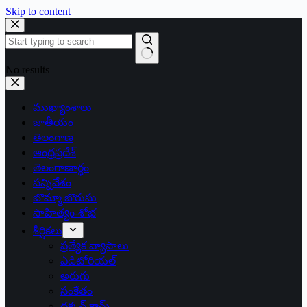
Skip to content
No results
ముఖ్యాంశాలు
జాతీయం
తెలంగాణ
ఆంధ్రప్రదేశ్
తెలంగాణార్థం
సన్నివేశం
బొమ్మా బొరుసు
సాహిత్యం-శోభ
శీర్షికలు
ప్రత్యేక వ్యాసాలు
ఎడిటోరియల్
అరుగు
సంకేతం
దక్కన్.కామ్