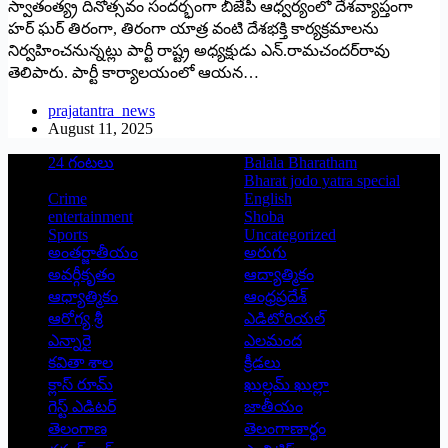
స్వాతంత్య్ర దినోత్సవం సందర్భంగా బీజేపీ ఆధ్వర్యంలో దేశవ్యాప్తంగా
హర్‌ ఘర్‌ తిరంగా, తిరంగా యాత్ర వంటి దేశభక్తి కార్యక్రమాలను
నిర్వహించనున్నట్లు పార్టీ రాష్ట్ర అధ్యక్షుడు ఎన్‌.రామచందర్‌రావు
తెలిపారు. పార్టీ కార్యాలయంలో ఆయన…
prajatantra_news
August 11, 2025
24 గంటలు
Balala Bharatham
Bharat jodo yatra special
Crime
English
entertainment
Shoba
Sports
Uncategorized
అంతర్జాతీయం
అరుగు
అవర్గీకృతం
ఆద్యాత్మికం
ఆధ్యాత్మికం
ఆంధ్రప్రదేశ్
ఆరోగ్య శ్రీ
ఎడిటోరియల్
ఎన్నారై
ఎలమంద
కవితా శాల
క్రీడలు
క్లాస్ రూమ్
ఖుల్లమ్ ఖుల్లా
గెస్ట్ ఎడిటర్
జాతీయం
తెలంగాణ
తెలంగాణార్థం