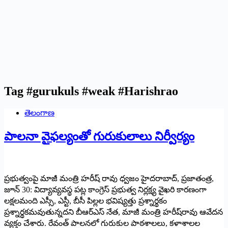
Tag
#gurukuls #weak #Harishrao
తెలంగాణ
పాలనా వైఫల్యంతో గురుకులాలు నిర్వీర్యం
ప్రభుత్వంపై మాజీ మంత్రి హరీష్‌ రావు ధ్వజం హైదరాబాద్‌, ప్రజాతంత్ర,
జూన్‌ 30: విద్యావ్యవస్థ పట్ల కాంగ్రెస్‌ ప్రభుత్వ నిర్లక్ష్య వైఖరి కారణంగా
లక్షలమంది ఎస్సీ, ఎస్టీ, బీసీ పిల్లల భవిష్యత్తు ప్రశ్నార్థకం
ప్రశ్నార్థకమవుతున్నదని బీఆర్‌ఎస్‌ నేత, మాజీ మంత్రి హరీష్‌రావు ఆవేదన
వ్యక్తం చేశారు. రేవంత్‌ పాలనలో గురుకుల పాఠశాలలు, కళాశాలల