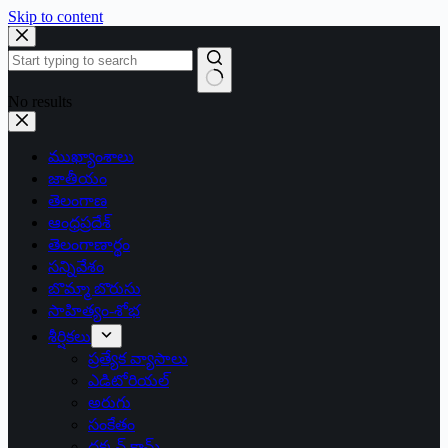
Skip to content
No results
ముఖ్యాంశాలు
జాతీయం
తెలంగాణ
ఆంధ్రప్రదేశ్
తెలంగాణార్థం
సన్నివేశం
బొమ్మా బొరుసు
సాహిత్యం-శోభ
శీర్షికలు
ప్రత్యేక వ్యాసాలు
ఎడిటోరియల్
అరుగు
సంకేతం
దక్కన్.కామ్