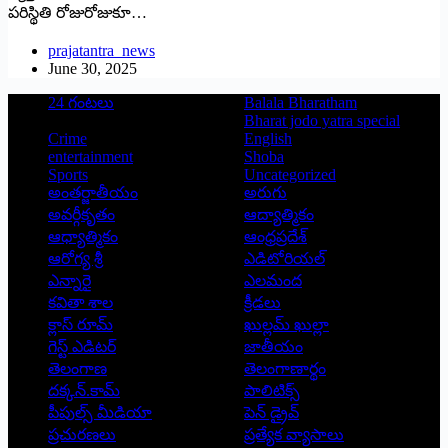
పరిస్థితి రోజురోజుకూ…
prajatantra_news
June 30, 2025
24 గంటలు
Balala Bharatham
Bharat jodo yatra special
Crime
English
entertainment
Shoba
Sports
Uncategorized
అంతర్జాతీయం
అరుగు
అవర్గీకృతం
ఆద్యాత్మికం
ఆధ్యాత్మికం
ఆంధ్రప్రదేశ్
ఆరోగ్య శ్రీ
ఎడిటోరియల్
ఎన్నారై
ఎలమంద
కవితా శాల
క్రీడలు
క్లాస్ రూమ్
ఖుల్లమ్ ఖుల్లా
గెస్ట్ ఎడిటర్
జాతీయం
తెలంగాణ
తెలంగాణార్థం
దక్కన్.కామ్
పాలిటిక్స్
పీపుల్స్ ‌మీడియా
పెన్ డ్రైవ్
ప్రచురణలు
ప్రత్యేక వ్యాసాలు