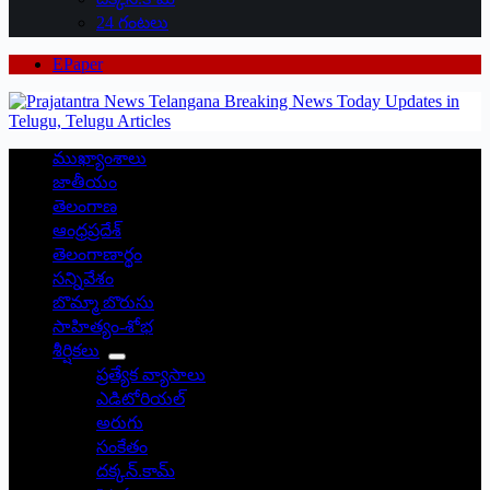
24 గంటలు
EPaper
ముఖ్యాంశాలు
జాతీయం
తెలంగాణ
ఆంధ్రప్రదేశ్
తెలంగాణార్థం
సన్నివేశం
బొమ్మా బొరుసు
సాహిత్యం-శోభ
శీర్షికలు
ప్రత్యేక వ్యాసాలు
ఎడిటోరియల్
అరుగు
సంకేతం
దక్కన్.కామ్