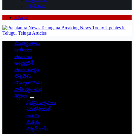
24 గంటలు
EPaper
ముఖ్యాంశాలు
జాతీయం
తెలంగాణ
ఆంధ్రప్రదేశ్
తెలంగాణార్థం
సన్నివేశం
బొమ్మా బొరుసు
సాహిత్యం-శోభ
శీర్షికలు
ప్రత్యేక వ్యాసాలు
ఎడిటోరియల్
అరుగు
సంకేతం
దక్కన్.కామ్