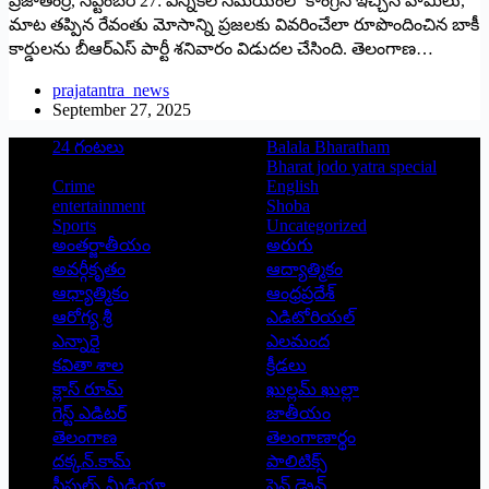
ప్రజాతంర్ర, సెప్టెంబర్‌ 27: ఎన్నికల సమయంలో కాంగ్రెస్‌ ఇచ్చిన హామీలు,
మాట తప్పిన రేవంతు మోసాన్ని ప్రజలకు వివరించేలా రూపొందించిన బాకీ
కార్డులను బీఆర్‌ఎస్‌ పార్టీ శనివారం విడుదల చేసింది. తెలంగాణ…
prajatantra_news
September 27, 2025
24 గంటలు
Balala Bharatham
Bharat jodo yatra special
Crime
English
entertainment
Shoba
Sports
Uncategorized
అంతర్జాతీయం
అరుగు
అవర్గీకృతం
ఆద్యాత్మికం
ఆధ్యాత్మికం
ఆంధ్రప్రదేశ్
ఆరోగ్య శ్రీ
ఎడిటోరియల్
ఎన్నారై
ఎలమంద
కవితా శాల
క్రీడలు
క్లాస్ రూమ్
ఖుల్లమ్ ఖుల్లా
గెస్ట్ ఎడిటర్
జాతీయం
తెలంగాణ
తెలంగాణార్థం
దక్కన్.కామ్
పాలిటిక్స్
పీపుల్స్ ‌మీడియా
పెన్ డ్రైవ్