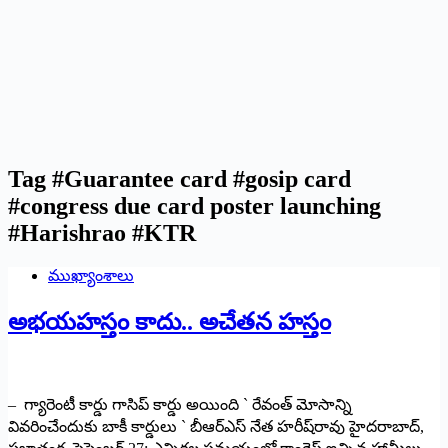
Tag
#Guarantee card #gosip card
#congress due card poster launching
#Harishrao #KTR
ముఖ్యాంశాలు
అభయహస్తం కాదు.. అచేతన హస్తం
– గ్యారెంటీ కార్డు గాసిప్‌ కార్డు అయింది ` రేవంత్‌ మోసాన్ని
వివరించేందుకు బాకీ కార్డులు ` బీఆర్‌ఎస్‌ నేత హరీష్‌రావు హైదరాబాద్‌,