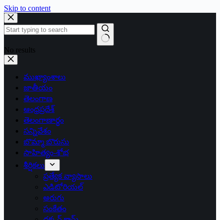
Skip to content
No results
ముఖ్యాంశాలు
జాతీయం
తెలంగాణ
ఆంధ్రప్రదేశ్
తెలంగాణార్థం
సన్నివేశం
బొమ్మా బొరుసు
సాహిత్యం-శోభ
శీర్షికలు
ప్రత్యేక వ్యాసాలు
ఎడిటోరియల్
అరుగు
సంకేతం
దక్కన్.కామ్