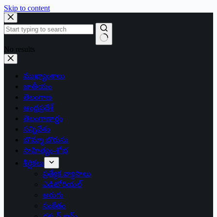
Skip to content
No results
ముఖ్యాంశాలు
జాతీయం
తెలంగాణ
ఆంధ్రప్రదేశ్
తెలంగాణార్థం
సన్నివేశం
బొమ్మా బొరుసు
సాహిత్యం-శోభ
శీర్షికలు
ప్రత్యేక వ్యాసాలు
ఎడిటోరియల్
అరుగు
సంకేతం
దక్కన్.కామ్