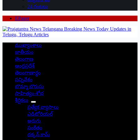
24 గంటలు
EPaper
ముఖ్యాంశాలు
జాతీయం
తెలంగాణ
ఆంధ్రప్రదేశ్
తెలంగాణార్థం
సన్నివేశం
బొమ్మా బొరుసు
సాహిత్యం-శోభ
శీర్షికలు
ప్రత్యేక వ్యాసాలు
ఎడిటోరియల్
అరుగు
సంకేతం
దక్కన్.కామ్