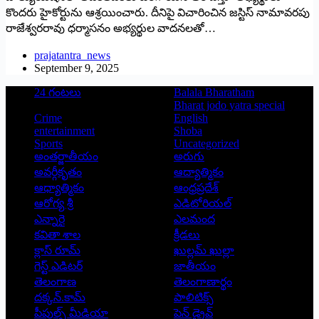
కొందరు హైకోర్టును ఆశ్రయించారు. దీనిపై విచారించిన జస్టిస్‌ నామావరపు
రాజేశ్వరరావు ధర్మాసనం అభ్యర్థుల వాదనలతో…
prajatantra_news
September 9, 2025
24 గంటలు
Balala Bharatham
Bharat jodo yatra special
Crime
English
entertainment
Shoba
Sports
Uncategorized
అంతర్జాతీయం
అరుగు
అవర్గీకృతం
ఆద్యాత్మికం
ఆధ్యాత్మికం
ఆంధ్రప్రదేశ్
ఆరోగ్య శ్రీ
ఎడిటోరియల్
ఎన్నారై
ఎలమంద
కవితా శాల
క్రీడలు
క్లాస్ రూమ్
ఖుల్లమ్ ఖుల్లా
గెస్ట్ ఎడిటర్
జాతీయం
తెలంగాణ
తెలంగాణార్థం
దక్కన్.కామ్
పాలిటిక్స్
పీపుల్స్ ‌మీడియా
పెన్ డ్రైవ్