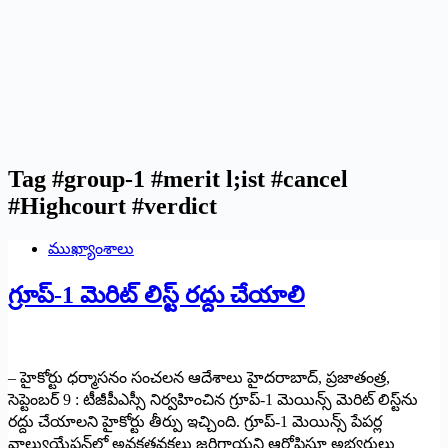
Tag
#group-1 #merit l;ist #cancel
#Highcourt #verdict
ముఖ్యాంశాలు
గ్రూప్‌-1 మెరిట్‌ లిస్ట్‌ రద్దు చేయాలి
– హైకోర్టు ధర్మాసనం సంచలన ఆదేశాలు హైదరాబాద్‌, ప్రజాతంత్ర,
సెప్టెంబర్‌ 9 : టీజీపీఎస్సీ నిర్వహించిన గ్రూప్‌-1 మెయిన్స్‌ మెరిట్‌ లిస్ట్‌ను
రద్దు చేయాలని హైకోర్టు తీర్పు ఇచ్చింది. గ్రూప్‌-1 మెయిన్స్‌ పేపర్ల
వాల్యుయేషన్‌లో అవకతవకలు జరిగాయని ఆరోపిస్తూ అభ్యర్థులు