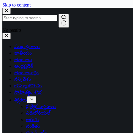
Skip to content
No results
ముఖ్యాంశాలు
జాతీయం
తెలంగాణ
ఆంధ్రప్రదేశ్
తెలంగాణార్థం
సన్నివేశం
బొమ్మా బొరుసు
సాహిత్యం-శోభ
శీర్షికలు
ప్రత్యేక వ్యాసాలు
ఎడిటోరియల్
అరుగు
సంకేతం
దక్కన్.కామ్