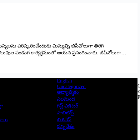
మస్యలను పరిష్కరించేందుకు మిమ్మల్ని జీపీవోలుగా తిరిగి
ో కొలువుల పండుగ కార్యక్రమంలో ఆయన ప్రసంగించారు. జీపీవోలుగా…
English
C
Uncategorized
©
ఆధ్యాత్మికం
P
ఎలమంద
లా
గెస్ట్ ఎడిటర్
పాలిటిక్స్
ాసాలు
బిజినెస్
సన్నివేశం