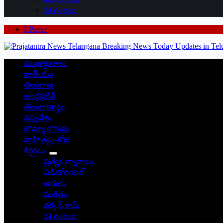
24 గంటలు
EPaper
ముఖ్యాంశాలు
జాతీయం
తెలంగాణ
ఆంధ్రప్రదేశ్
తెలంగాణార్థం
సన్నివేశం
బొమ్మా బొరుసు
సాహిత్యం-శోభ
శీర్షికలు
ప్రత్యేక వ్యాసాలు
ఎడిటోరియల్
అరుగు
సంకేతం
దక్కన్.కామ్
24 గంటలు