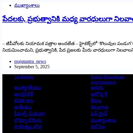
ముఖ్యాంశాలు
పేదలకు, ప్రభుత్వానికి మ‌ధ్య‌ వారధులుగా నిలవా
– జీపీవోలకు నియామక పత్రాల అందజేత – హైటెక్స్‌లో ‘కొలువుల పండుగ’లో ముఖ
నియమించామని, ప్రభుత్వానికి, పేద ప్రజలకు మీరు వారధులుగా నిలవాలన
prajatantra_news
September 5, 2025
24 గంటలు
Balala Bharatham
entertainment
అంతర్జాతీయం
అరుగు
ఆంధ్రప్రదేశ్
ఆరోగ్య శ్రీ
కవితా శాల
క్రీడలు
జాతీయం
తెలంగాణ
పీపుల్స్ ‌మీడియా
పెన్ డ్రైవ్
బొమ్మా బొరుసు
ముఖ్యాంశాలు
సాహిత్యం-శోభ
సిల్ సిల