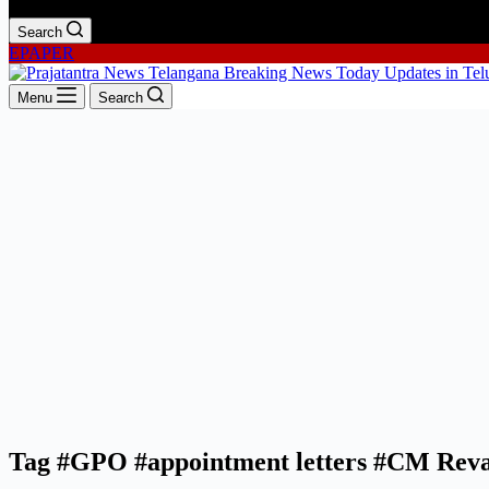
Search
EPAPER
Menu
Search
Tag
#GPO #appointment letters #CM Reva