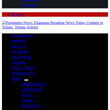
24 గంటలు
EPaper
ముఖ్యాంశాలు
జాతీయం
తెలంగాణ
ఆంధ్రప్రదేశ్
తెలంగాణార్థం
సన్నివేశం
బొమ్మా బొరుసు
సాహిత్యం-శోభ
శీర్షికలు
ప్రత్యేక వ్యాసాలు
ఎడిటోరియల్
అరుగు
సంకేతం
దక్కన్.కామ్