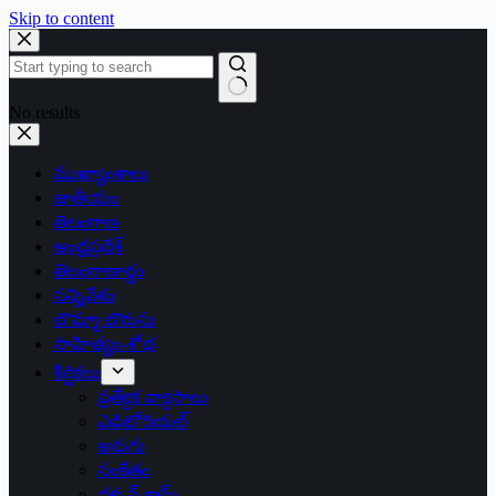
Skip to content
No results
ముఖ్యాంశాలు
జాతీయం
తెలంగాణ
ఆంధ్రప్రదేశ్
తెలంగాణార్థం
సన్నివేశం
బొమ్మా బొరుసు
సాహిత్యం-శోభ
శీర్షికలు
ప్రత్యేక వ్యాసాలు
ఎడిటోరియల్
అరుగు
సంకేతం
దక్కన్.కామ్