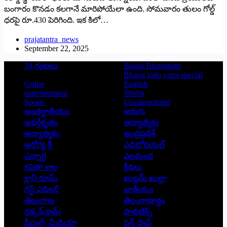
బంగారం కొనడం కలగానే మారిపోయేలా ఉంది. సోమవారం తులం గోల్డ్
‌ధరపై రూ.430 పెరిగింది. ఇక కిలో…
prajatantra_news
September 22, 2025
24 గంటలు
Balala Bharatham
Bharat jodo yatra special
Crime
English
entertainment
Shoba
Sports
Uncategorized
అంతర్జాతీయం
అరుగు
అవర్గీకృతం
ఆద్యాత్మికం
ఆధ్యాత్మికం
ఆంధ్రప్రదేశ్
ఆరోగ్య శ్రీ
ఎడిటోరియల్
ఎన్నారై
ఎలమంద
కవితా శాల
క్రీడలు
క్లాస్ రూమ్
ఖుల్లమ్ ఖుల్లా
గెస్ట్ ఎడిటర్
జాతీయం
తెలంగాణ
తెలంగాణార్థం
దక్కన్.కామ్
పాలిటిక్స్
పీపుల్స్ ‌మీడియా
పెన్ డ్రైవ్