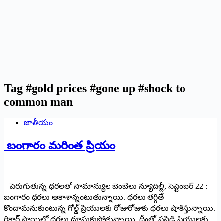
Tag
#gold prices #gone up #shock to
common man
జాతీయం
బంగారం మరింత ప్రియం
– పెరుగుతున్న ధరలతో సామాన్యుల బెంబేలు న్యూదిల్లీ, సెప్టెంబర్ 22 :
‌బంగారం ధరలు ఆకాశాన్నంటుతున్నాయి. ధరలు తగ్గితే
కొందామనుకుంటున్న గోల్డ్ ‌ప్రియులకు రోజురోజుకు ధరలు షాకిస్తున్నాయి.
రికార్డ్ ‌స్థాయిలో ధరలు దూసుకుపోతున్నాయి. దీంతో పసిడి ప్రియులకు