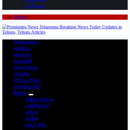
24 గంటలు
EPaper
ముఖ్యాంశాలు
జాతీయం
తెలంగాణ
ఆంధ్రప్రదేశ్
తెలంగాణార్థం
సన్నివేశం
బొమ్మా బొరుసు
సాహిత్యం-శోభ
శీర్షికలు
ప్రత్యేక వ్యాసాలు
ఎడిటోరియల్
అరుగు
సంకేతం
దక్కన్.కామ్