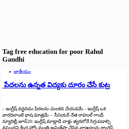
Tag
free education for poor Rahul
Gandhi
జాతీయం
పేద‌ల‌ను ఉన్నత విద్యకు దూరం చేసే కుట్ర
– ఇంగ్లీష్‌ ‌వద్దనడం పేదలను చులకన చేయడమే – ఇంగ్లీష్‌ ఒక
వారదిలాంటి భాష మాత్రమే – ‌సీనియర్‌ ‌నేత రాహుల్‌ ‌గాంధీ
‌న్యూదిల్లీ,జూన్‌20: ఇం‌గ్లీష్‌ ‌మాట్లాడే వాళ్లు త్వరలోనే సిగ్గుపడాల్సి
వస్తుందని కేంద్ర హోం మంత్రి అమిత్‌షా చేసిన వ్యాఖ్యలను కాంగ్రెస్‌