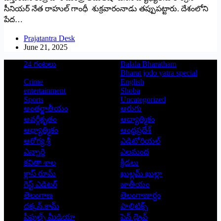
‌సీనియర్‌ ‌నేత రాహుల్‌ ‌గాంధీ శుక్రవారంనాడు తప్పుపట్టారు. దేశంలోని
పేద…
Prajatantra Desk
June 21, 2025
24 గంటలు
Balala Bharatham
Bharat jodo yatra special
Crime
English
entertainment
Shoba
Sports
Uncategorized
అంతర్జాతీయం
అరుగు
అవర్గీకృతం
ఆద్యాత్మికం
ఆధ్యాత్మికం
ఆంధ్రప్రదేశ్
ఆరోగ్య శ్రీ
ఎడిటోరియల్
ఎన్నారై
ఎలమంద
కవితా శాల
క్రీడలు
క్లాస్ రూమ్
ఖుల్లమ్ ఖుల్లా
గెస్ట్ ఎడిటర్
జాతీయం
తెలంగాణ
తెలంగాణార్థం
దక్కన్.కామ్
పాలిటిక్స్
పీపుల్స్ ‌మీడియా
పెన్ డ్రైవ్