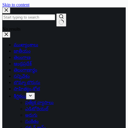
Skip to content
No results
ముఖ్యాంశాలు
జాతీయం
తెలంగాణ
ఆంధ్రప్రదేశ్
తెలంగాణార్థం
సన్నివేశం
బొమ్మా బొరుసు
సాహిత్యం-శోభ
శీర్షికలు
ప్రత్యేక వ్యాసాలు
ఎడిటోరియల్
అరుగు
సంకేతం
దక్కన్.కామ్