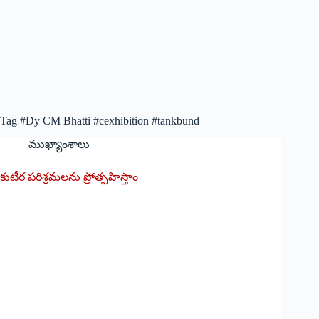
Tag
#Dy CM Bhatti #cexhibition #tankbund
ముఖ్యాంశాలు
కుటీర పరిశ్రమలను ప్రోత్సహిస్తాం