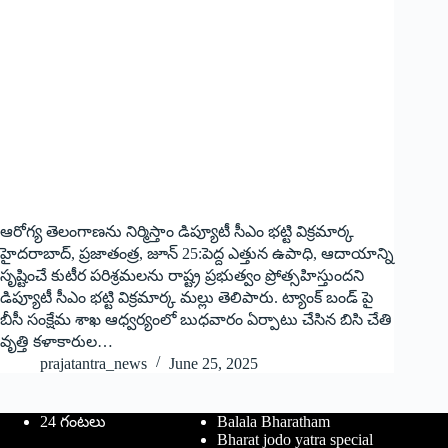
ఆరోగ్య తెలంగాణను నిర్మిస్తాం డిప్యూటీ సీఎం భట్టి విక్రమార్క
హైదరాబాద్‌, ప్రజాతంత్ర, జూన్‌ 25:పెద్ద ఎత్తున ఉపాధి, ఆదాయాన్ని
సృష్టించే కుటీర పరిశ్రమలను రాష్ట్ర ప్రభుత్వం ప్రోత్సహిస్తుందని
డిప్యూటీ సీఎం భట్టి విక్రమార్క మల్లు తెలిపారు. ట్యాంక్ బండ్ పై
బీసీ సంక్షేమ శాఖ ఆధ్వర్యంలో బుధవారం ఏర్పాటు చేసిన బిసి చేతి
వృత్తి కళాకారుల…
prajatantra_news
June 25, 2025
24 గంటలు
Balala Bharatham
Bharat jodo yatra special