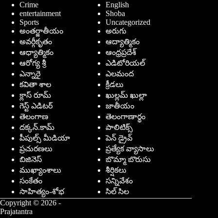
Crime
English
entertainment
Shoba
Sports
Uncategorized
అంతర్జాతీయం
అరుగు
అవర్గీకృతం
ఆద్యాత్మికం
ఆధ్యాత్మికం
ఆంధ్రప్రదేశ్
ఆరోగ్య శ్రీ
ఎడిటోరియల్
ఎన్నారై
ఎలమంద
కవితా శాల
క్రీడలు
క్లాస్ రూమ్
ఖుల్లమ్ ఖుల్లా
గెస్ట్ ఎడిటర్
జాతీయం
తెలంగాణ
తెలంగాణార్థం
దక్కన్.కామ్
పాలిటిక్స్
పీపుల్స్ ‌మీడియా
పెన్ డ్రైవ్
ప్రచురణలు
ప్రత్యేక వ్యాసాలు
బిజినెస్
బొమ్మా బొరుసు
ముఖ్యాంశాలు
శీర్షికలు
సంకేతం
సన్నివేశం
సాహిత్యం-శోభ
సిల్ సిల
Copyright © 2026 -
Prajatantra