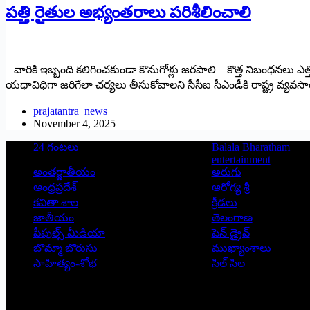
పత్తి రైతుల అభ్యంతరాలు పరిశీలించాలి
– వారికి ఇబ్బంది కలిగించకుండా కొనుగోళ్లు జరపాలి – కొత్త నిబంధనలు ఎత్
యధావిధిగా జరిగేలా చర్యలు తీసుకోవాలని సీసీఐ సీఎండీకి రాష్ట్ర వ్యవసాయ 
prajatantra_news
November 4, 2025
24 గంటలు
Balala Bharatham
entertainment
అంతర్జాతీయం
అరుగు
ఆంధ్రప్రదేశ్
ఆరోగ్య శ్రీ
కవితా శాల
క్రీడలు
జాతీయం
తెలంగాణ
పీపుల్స్ ‌మీడియా
పెన్ డ్రైవ్
బొమ్మా బొరుసు
ముఖ్యాంశాలు
సాహిత్యం-శోభ
సిల్ సిల