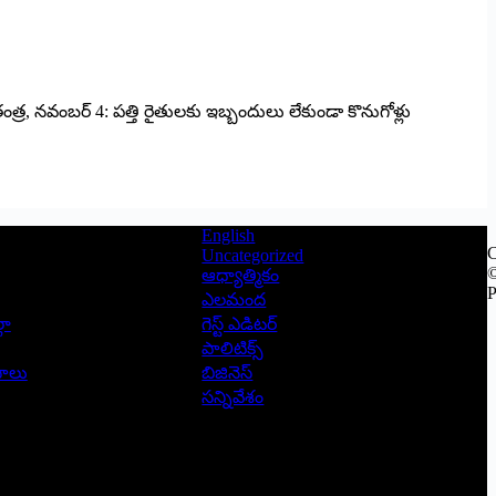
త్ర, నవంబర్‌ 4: పత్తి రైతులకు ఇబ్బందులు లేకుండా కొనుగోళ్లు
English
C
Uncategorized
©
ఆధ్యాత్మికం
P
ఎలమంద
లా
గెస్ట్ ఎడిటర్
పాలిటిక్స్
ాసాలు
బిజినెస్
సన్నివేశం