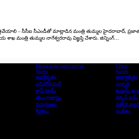
తివేయాలి – సీసీఐ సీఎండీతో మాట్లాడిన మంత్రి తుమ్మల హైదరాబాద్‌, ప్రజాతం
శాఖ మంత్రి తుమ్మల నాగేశ్వరరావు విజ్ఞప్తి చేశారు. జిన్నింగ్‌…
Bharat jodo yatra special
Crime
Shoba
Sports
అవర్గీకృతం
ఆద్యాత్మికం
ఎడిటోరియల్
ఎన్నారై
క్లాస్ రూమ్
ఖుల్లమ్ ఖుల్
తెలంగాణార్థం
దక్కన్.కామ్
ప్రచురణలు
ప్రత్యేక వ్య
శీర్షికలు
సంకేతం