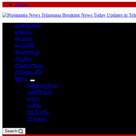
EPaper
ముఖ్యాంశాలు
జాతీయం
తెలంగాణ
ఆంధ్రప్రదేశ్
తెలంగాణార్థం
సన్నివేశం
బొమ్మా బొరుసు
సాహిత్యం-శోభ
శీర్షికలు
ప్రత్యేక వ్యాసాలు
ఎడిటోరియల్
అరుగు
సంకేతం
దక్కన్.కామ్
24 గంటలు
Search