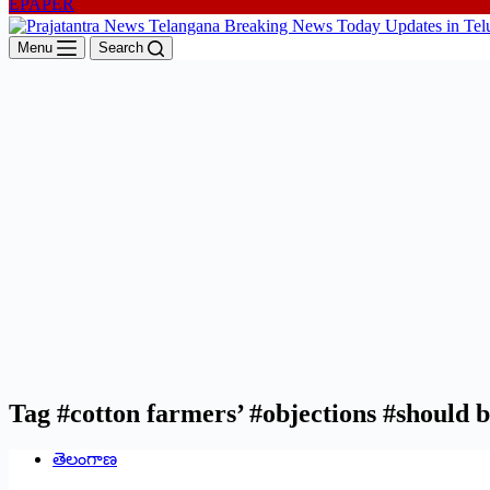
EPAPER
Menu
Search
Tag
#cotton farmers’ #objections #should
తెలంగాణ