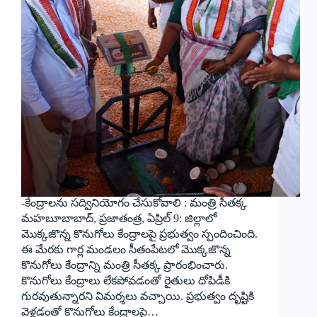
-కేంద్రాలను సద్వినియోగం చేసుకోవాలి : మంత్రి సీతక్క
మహబూబాబాద్, ప్రజాతంత్ర, ఏప్రిల్ 9: జిల్లాలో
మొక్కజొన్న కొనుగోలు కేంద్రాలపై ప్రభుత్వం స్పందించింది.
ఈ మేరకు గార్ల మండలం సీతంపేటలో మొక్కజొన్న
కొనుగోలు కేంద్రాన్ని మంత్రి సీతక్క ప్రారంభించారు.
కొనుగోలు కేంద్రాలు లేకపోవడంతో రైతులు దోపిడీకి
గురవుతున్నారని విమర్శలు వచ్చాయి. ప్రభుత్వం దృష్టికి
వెళ్లడంతో కొనుగోలు కేంద్రాలపై…