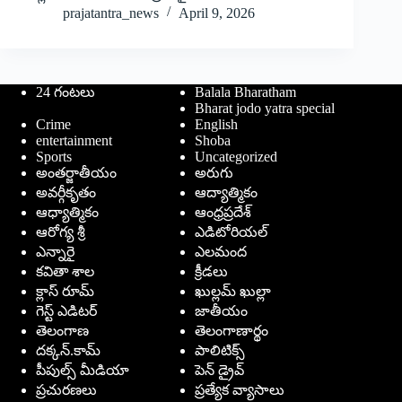
prajatantra_news
April 9, 2026
24 గంటలు
Balala Bharatham
Bharat jodo yatra special
Crime
English
entertainment
Shoba
Sports
Uncategorized
అంతర్జాతీయం
అరుగు
అవర్గీకృతం
ఆద్యాత్మికం
ఆధ్యాత్మికం
ఆంధ్రప్రదేశ్
ఆరోగ్య శ్రీ
ఎడిటోరియల్
ఎన్నారై
ఎలమంద
కవితా శాల
క్రీడలు
క్లాస్ రూమ్
ఖుల్లమ్ ఖుల్లా
గెస్ట్ ఎడిటర్
జాతీయం
తెలంగాణ
తెలంగాణార్థం
దక్కన్.కామ్
పాలిటిక్స్
పీపుల్స్ ‌మీడియా
పెన్ డ్రైవ్
ప్రచురణలు
ప్రత్యేక వ్యాసాలు