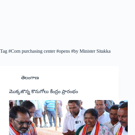
Tag
#Corn purchasing center #opens #by Minister Sitakka
తెలంగాణ
మొక్కజొన్న కొనుగోలు కేంద్రం ప్రారంభం