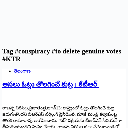
Tag
#conspiracy #to delete genuine votes
#KTR
తెలంగాణ
అసలు ఓట్లు తొలగించే కుట్ర : కేటీఆర్‌ ‌
‌రాజన్న సిరిసిల్ల,ప్రజాతంత్ర,జూన్‌13: ‌రాష్ట్రంలో ఓట్లు తొలగించే కుట్ర
జరుగుతోందని బీఆర్‌ఎస్‌ ‌వర్కింగ్‌ ‌ప్రెసిడెంట్‌, ‌మాజీ మంత్రి కల్వకుంట్ల
తారక రామారావు ఆరోపించారు. ’సర్‌’ ‌పక్రియను బీఆర్‌ఎస్‌ ‌సీరియస్‌గా
తీసుకుంటుందని స్పష్టం చేశారు. రాజన్న సిరిసిల్ల జిల్లా వేములవాడలో