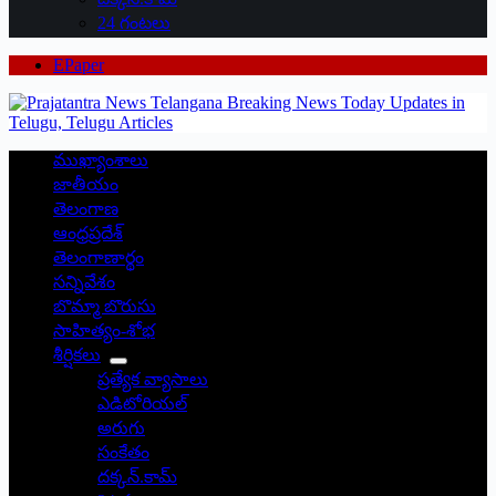
24 గంటలు
EPaper
ముఖ్యాంశాలు
జాతీయం
తెలంగాణ
ఆంధ్రప్రదేశ్
తెలంగాణార్థం
సన్నివేశం
బొమ్మా బొరుసు
సాహిత్యం-శోభ
శీర్షికలు
ప్రత్యేక వ్యాసాలు
ఎడిటోరియల్
అరుగు
సంకేతం
దక్కన్.కామ్