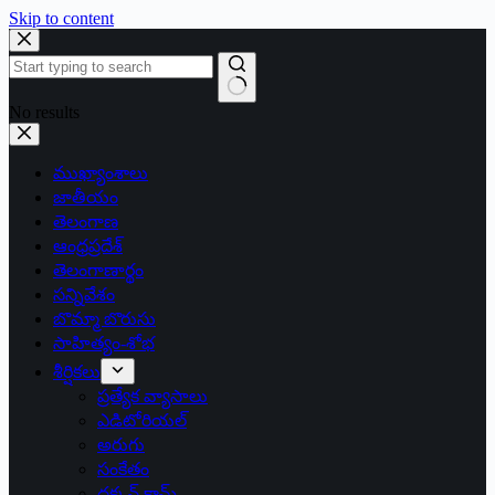
Skip to content
No results
ముఖ్యాంశాలు
జాతీయం
తెలంగాణ
ఆంధ్రప్రదేశ్
తెలంగాణార్థం
సన్నివేశం
బొమ్మా బొరుసు
సాహిత్యం-శోభ
శీర్షికలు
ప్రత్యేక వ్యాసాలు
ఎడిటోరియల్
అరుగు
సంకేతం
దక్కన్.కామ్