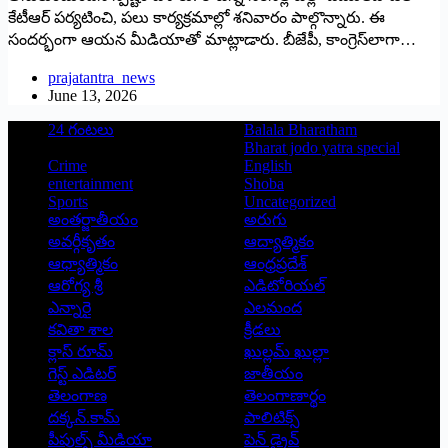
కేటీఆర్‌ ‌పర్యటించి, పలు కార్యక్రమాల్లో శనివారం పాల్గొన్నారు. ఈ
సందర్భంగా ఆయన మీడియాతో మాట్లాడారు. బీజేపీ, కాంగ్రెస్‌లాగా…
prajatantra_news
June 13, 2026
24 గంటలు
Balala Bharatham
Bharat jodo yatra special
Crime
English
entertainment
Shoba
Sports
Uncategorized
అంతర్జాతీయం
అరుగు
అవర్గీకృతం
ఆద్యాత్మికం
ఆధ్యాత్మికం
ఆంధ్రప్రదేశ్
ఆరోగ్య శ్రీ
ఎడిటోరియల్
ఎన్నారై
ఎలమంద
కవితా శాల
క్రీడలు
క్లాస్ రూమ్
ఖుల్లమ్ ఖుల్లా
గెస్ట్ ఎడిటర్
జాతీయం
తెలంగాణ
తెలంగాణార్థం
దక్కన్.కామ్
పాలిటిక్స్
పీపుల్స్ ‌మీడియా
పెన్ డ్రైవ్