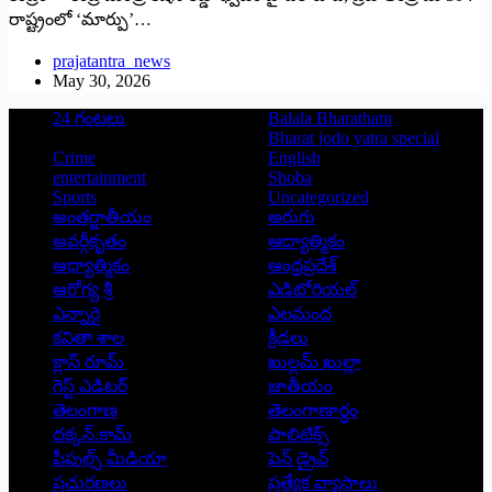
రాష్ట్రంలో ‘మార్పు’…
prajatantra_news
May 30, 2026
24 గంటలు
Balala Bharatham
Bharat jodo yatra special
Crime
English
entertainment
Shoba
Sports
Uncategorized
అంతర్జాతీయం
అరుగు
అవర్గీకృతం
ఆద్యాత్మికం
ఆధ్యాత్మికం
ఆంధ్రప్రదేశ్
ఆరోగ్య శ్రీ
ఎడిటోరియల్
ఎన్నారై
ఎలమంద
కవితా శాల
క్రీడలు
క్లాస్ రూమ్
ఖుల్లమ్ ఖుల్లా
గెస్ట్ ఎడిటర్
జాతీయం
తెలంగాణ
తెలంగాణార్థం
దక్కన్.కామ్
పాలిటిక్స్
పీపుల్స్ ‌మీడియా
పెన్ డ్రైవ్
ప్రచురణలు
ప్రత్యేక వ్యాసాలు