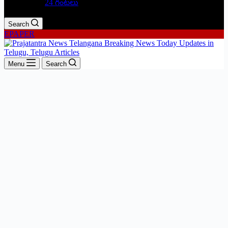
24 గంటలు
Search
EPAPER
Menu
Search