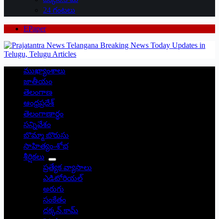
24 గంటలు
EPaper
ముఖ్యాంశాలు
జాతీయం
తెలంగాణ
ఆంధ్రప్రదేశ్
తెలంగాణార్థం
సన్నివేశం
బొమ్మా బొరుసు
సాహిత్యం-శోభ
శీర్షికలు
ప్రత్యేక వ్యాసాలు
ఎడిటోరియల్
అరుగు
సంకేతం
దక్కన్.కామ్