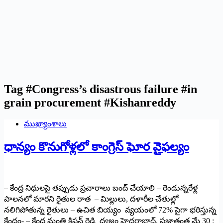
Tag
#Congress’s disastrous failure #in
grain procurement #Kishanreddy
ముఖ్యాంశాలు
ధాన్యం కొనుగోళ్లలో కాంగ్రెస్ ఘోర వైఫల్యం
– కేంద్ర నిధులపై తప్పుడు ప్రచారాలు బంద్ చేయాలి – రెండున్నరేళ్ల
పాలనలో మారని రైతుల రాత – మిల్లులు, దళారీల చేతుల్లో
నలిగిపోతున్న రైతులు – ఉచిత బియ్యం వ్యయంలో 72% పైగా భరిస్తున్న
కేంద్రం- – కేంద్ర మంత్రి కిషన్ రెడ్డి ధ్వజం హైదరాబాద్, ప్రజాతంత్ర మే 30 :