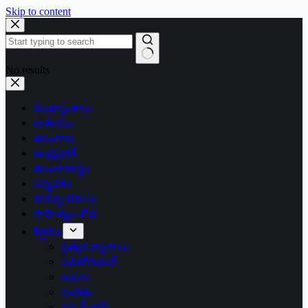
Skip to content
No results
ముఖ్యాంశాలు
జాతీయం
తెలంగాణ
ఆంధ్రప్రదేశ్
తెలంగాణార్థం
సన్నివేశం
బొమ్మా బొరుసు
సాహిత్యం-శోభ
శీర్షికలు
ప్రత్యేక వ్యాసాలు
ఎడిటోరియల్
అరుగు
సంకేతం
దక్కన్.కామ్