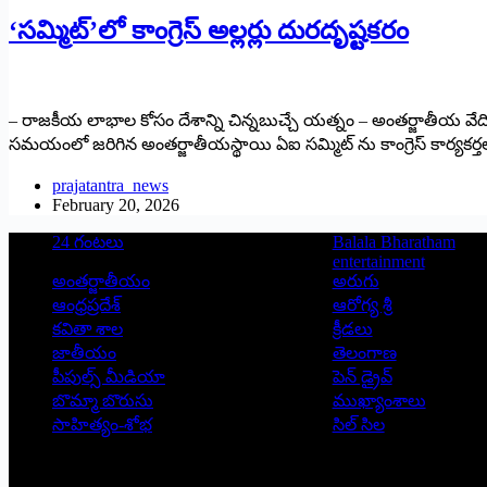
‘సమ్మిట్’లో కాంగ్రెస్ అల్లర్లు దురదృష్టకరం
– రాజకీయ లాభాల కోసం దేశాన్ని చిన్నబుచ్చే యత్నం – అంతర్జాతీయ వేదికపై దేశ
సమయంలో జరిగిన అంతర్జాతీయస్థాయి ఏఐ సమ్మిట్ ను కాంగ్రెస్ కార్యకర్తల
prajatantra_news
February 20, 2026
24 గంటలు
Balala Bharatham
entertainment
అంతర్జాతీయం
అరుగు
ఆంధ్రప్రదేశ్
ఆరోగ్య శ్రీ
కవితా శాల
క్రీడలు
జాతీయం
తెలంగాణ
పీపుల్స్ ‌మీడియా
పెన్ డ్రైవ్
బొమ్మా బొరుసు
ముఖ్యాంశాలు
సాహిత్యం-శోభ
సిల్ సిల