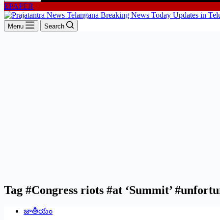
EPAPER
Menu
Search
Tag
#Congress riots #at ‘Summit’ #unfort
జాతీయం