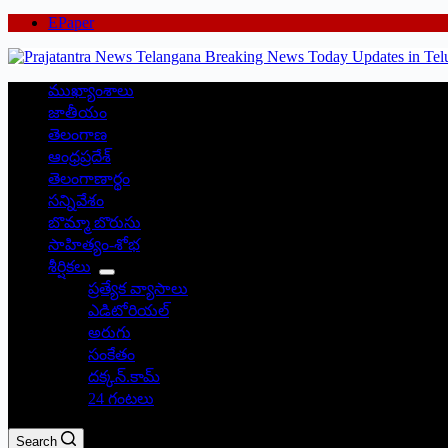
EPaper
ముఖ్యాంశాలు
జాతీయం
తెలంగాణ
ఆంధ్రప్రదేశ్
తెలంగాణార్థం
సన్నివేశం
బొమ్మా బొరుసు
సాహిత్యం-శోభ
శీర్షికలు
ప్రత్యేక వ్యాసాలు
ఎడిటోరియల్
అరుగు
సంకేతం
దక్కన్.కామ్
24 గంటలు
Search