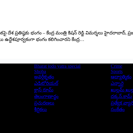
 ప్రతిష్ఠకు భంగం – కేంద్ర మంత్రి కిషన్ రెడ్డి విమర్శలు హైదరాబాద్, ప్రజాత
ు ఉద్దేశపూర్వకంగా భంగం కలిగించారని కేంద్ర…
Bharat jodo yatra special
Crime
Shoba
Sports
అవర్గీకృతం
ఆద్యాత్మికం
ఎడిటోరియల్
ఎన్నారై
క్లాస్ రూమ్
ఖుల్లమ్ ఖుల్
తెలంగాణార్థం
దక్కన్.కామ్
ప్రచురణలు
ప్రత్యేక వ్య
శీర్షికలు
సంకేతం