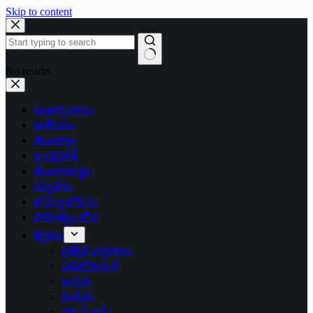
Skip to content
No results
ముఖ్యాంశాలు
జాతీయం
తెలంగాణ
ఆంధ్రప్రదేశ్
తెలంగాణార్థం
సన్నివేశం
బొమ్మా బొరుసు
సాహిత్యం-శోభ
శీర్షికలు
ప్రత్యేక వ్యాసాలు
ఎడిటోరియల్
అరుగు
సంకేతం
దక్కన్.కామ్