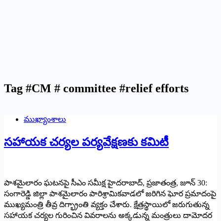
Tag
#CM # committee #relief efforts
ముఖ్యాంశాలు
సహాయక చర్యల పర్యవేక్షణకు కమిటీ
పాశమైలారం ఘటనపై సీఎం సమీక్ష హైదరాబాద్‌, ప్రజాతంత్ర, జూన్‌ 30:
సంగారెడ్డి జిల్లా పాశమైలారం పారిశ్రామికవాడలో జరిగిన ఘోర ప్రమాదంపై
ముఖ్యమంత్రి తీవ్ర దిగ్భ్రాంతి వ్యక్తం చేశారు. క్షేత్రస్థాయిలో జరుగుతున్న
సహాయక చర్యల గురించిన వివరాలను అక్కడున్న మంత్రులు దామోదర