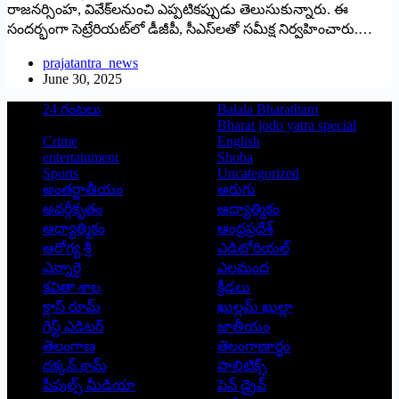
రాజనర్సింహ, వివేక్‌లనుంచి ఎప్పటికప్పుడు తెలుసుకున్నారు. ఈ
సందర్భంగా సెట్రేరియట్‌లో డీజీపీ, సీఎస్‌లతో సమీక్ష నిర్వహించారు.…
prajatantra_news
June 30, 2025
24 గంటలు
Balala Bharatham
Bharat jodo yatra special
Crime
English
entertainment
Shoba
Sports
Uncategorized
అంతర్జాతీయం
అరుగు
అవర్గీకృతం
ఆద్యాత్మికం
ఆధ్యాత్మికం
ఆంధ్రప్రదేశ్
ఆరోగ్య శ్రీ
ఎడిటోరియల్
ఎన్నారై
ఎలమంద
కవితా శాల
క్రీడలు
క్లాస్ రూమ్
ఖుల్లమ్ ఖుల్లా
గెస్ట్ ఎడిటర్
జాతీయం
తెలంగాణ
తెలంగాణార్థం
దక్కన్.కామ్
పాలిటిక్స్
పీపుల్స్ ‌మీడియా
పెన్ డ్రైవ్