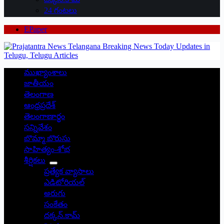
24 గంటలు
EPaper
ముఖ్యాంశాలు
జాతీయం
తెలంగాణ
ఆంధ్రప్రదేశ్
తెలంగాణార్థం
సన్నివేశం
బొమ్మా బొరుసు
సాహిత్యం-శోభ
శీర్షికలు
ప్రత్యేక వ్యాసాలు
ఎడిటోరియల్
అరుగు
సంకేతం
దక్కన్.కామ్