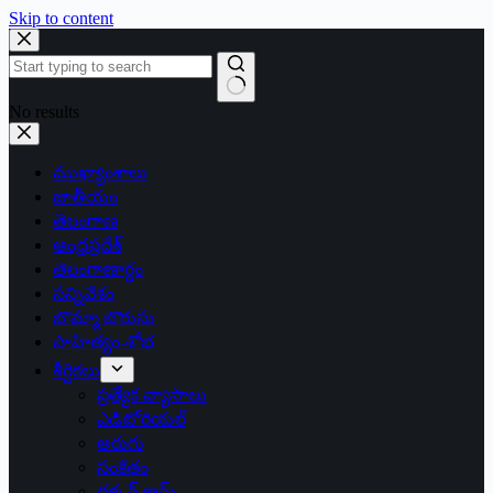
Skip to content
No results
ముఖ్యాంశాలు
జాతీయం
తెలంగాణ
ఆంధ్రప్రదేశ్
తెలంగాణార్థం
సన్నివేశం
బొమ్మా బొరుసు
సాహిత్యం-శోభ
శీర్షికలు
ప్రత్యేక వ్యాసాలు
ఎడిటోరియల్
అరుగు
సంకేతం
దక్కన్.కామ్