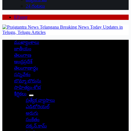
24 గంటలు
EPaper
ముఖ్యాంశాలు
జాతీయం
తెలంగాణ
ఆంధ్రప్రదేశ్
తెలంగాణార్థం
సన్నివేశం
బొమ్మా బొరుసు
సాహిత్యం-శోభ
శీర్షికలు
ప్రత్యేక వ్యాసాలు
ఎడిటోరియల్
అరుగు
సంకేతం
దక్కన్.కామ్