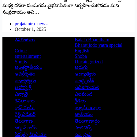
మధ్య దసరా పండుగను వైభవోపేతంగా నిర్వహించుకోవడం మన
సంప్రదాయం అని…
prajatantra_news
October 1, 2025
24 గంటలు
Balala Bharatham
Bharat jodo yatra special
Crime
English
entertainment
Shoba
Sports
Uncategorized
అంతర్జాతీయం
అరుగు
అవర్గీకృతం
ఆద్యాత్మికం
ఆధ్యాత్మికం
ఆంధ్రప్రదేశ్
ఆరోగ్య శ్రీ
ఎడిటోరియల్
ఎన్నారై
ఎలమంద
కవితా శాల
క్రీడలు
క్లాస్ రూమ్
ఖుల్లమ్ ఖుల్లా
గెస్ట్ ఎడిటర్
జాతీయం
తెలంగాణ
తెలంగాణార్థం
దక్కన్.కామ్
పాలిటిక్స్
పీపుల్స్ ‌మీడియా
పెన్ డ్రైవ్