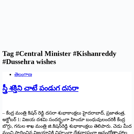
Tag
#Central Minister #Kishanreddy
#Dussehra wishes
తెలంగాణ
స్త్రీ శక్తిని చాటే పండుగ దసరా
– కేంద్ర మంత్రి కిషన్‌ రెడ్డి దసరా శుభాకాంక్షలు హైదరాబాద్‌, ప్రజాతంత్ర,
అక్టోబర్‌ 1: విజయ దశమి సందర్భంగా హిందూ బంధువులందరికీ కేంద్ర
బొగ్గు, గనుల శాఖ మంత్రి జి.కిషన్‌రెడ్డి శుభాకాంక్షలు తెలిపారు. చెడు మీద
మంచి సాధించిన విజయానికి చిహ్నంగా దేశవ్యాప్తంగా ఆనందోత్సాహాల