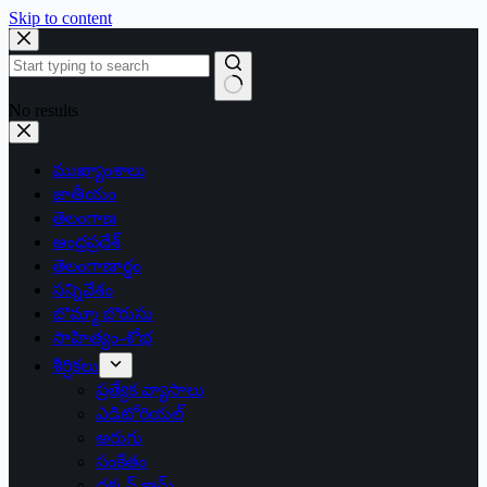
Skip to content
No results
ముఖ్యాంశాలు
జాతీయం
తెలంగాణ
ఆంధ్రప్రదేశ్
తెలంగాణార్థం
సన్నివేశం
బొమ్మా బొరుసు
సాహిత్యం-శోభ
శీర్షికలు
ప్రత్యేక వ్యాసాలు
ఎడిటోరియల్
అరుగు
సంకేతం
దక్కన్.కామ్