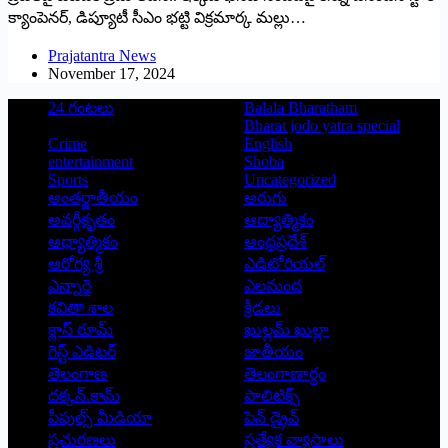
క్యాంపెనర్, డిప్యూటీ సీఎం భట్టి విక్రమార్క మల్లు…
Prajatantra News
November 17, 2024
24 గంటలు
Balala Bharatham
Bharat jodo yatra special
Crime
English
entertainment
Shoba
Sports
Uncategorized
అంతర్జాతీయం
అరుగు
అవర్గీకృతం
ఆద్యాత్మికం
ఆధ్యాత్మికం
ఆంధ్రప్రదేశ్
ఆరోగ్య శ్రీ
ఎడిటోరియల్
ఎన్నారై
ఎలమంద
కవితా శాల
క్రీడలు
క్లాస్ రూమ్
ఖుల్లమ్ ఖుల్లా
గెస్ట్ ఎడిటర్
జాతీయం
తెలంగాణ
తెలంగాణార్థం
దక్కన్.కామ్
పాలిటిక్స్
పీపుల్స్ ‌మీడియా
పెన్ డ్రైవ్
ప్రచురణలు
ప్రత్యేక వ్యాసాలు