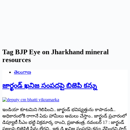
Tag
BJP Eye on Jharkhand mineral
resources
తెలంగాణ
జార్ఖండ్ ఖనిజ సంపదపై బిజెపి కన్ను
ఇండియా కూటమిని గెలిపించి.. జార్ఖండ్ భవిష్యత్తును కాపాడండి..
అధికారంలోకి రాగానే ఏడు హామీలు అమలు చేస్తాం.. జార్ఖండ్ ప్ర‌చారంలో
డిప్యూటీ సీఎం భ‌ట్టి విక్ర‌మార్క‌ రాంచి, ప్ర‌జాతంత్ర‌, న‌వంబ‌ర్ 17 : జార్ఖండ్
ప్రజలపై బిజెపికి ప్రేమ లేద‌ని.. ఇక్కడి ఖనిజ సంపదపై కన్ను వేసిందని స్టార్