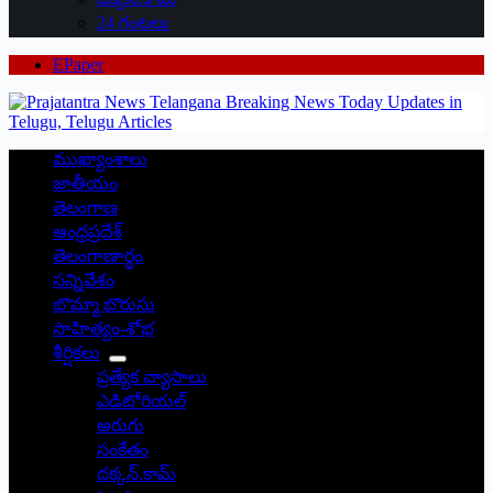
24 గంటలు
EPaper
ముఖ్యాంశాలు
జాతీయం
తెలంగాణ
ఆంధ్రప్రదేశ్
తెలంగాణార్థం
సన్నివేశం
బొమ్మా బొరుసు
సాహిత్యం-శోభ
శీర్షికలు
ప్రత్యేక వ్యాసాలు
ఎడిటోరియల్
అరుగు
సంకేతం
దక్కన్.కామ్