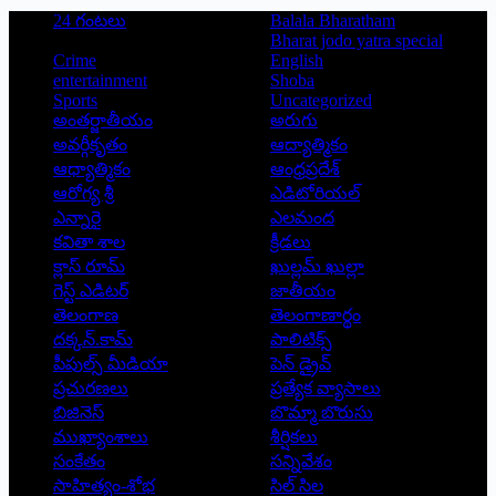
24 గంటలు
Balala Bharatham
Bharat jodo yatra special
Crime
English
entertainment
Shoba
Sports
Uncategorized
అంతర్జాతీయం
అరుగు
అవర్గీకృతం
ఆద్యాత్మికం
ఆధ్యాత్మికం
ఆంధ్రప్రదేశ్
ఆరోగ్య శ్రీ
ఎడిటోరియల్
ఎన్నారై
ఎలమంద
కవితా శాల
క్రీడలు
క్లాస్ రూమ్
ఖుల్లమ్ ఖుల్లా
గెస్ట్ ఎడిటర్
జాతీయం
తెలంగాణ
తెలంగాణార్థం
దక్కన్.కామ్
పాలిటిక్స్
పీపుల్స్ ‌మీడియా
పెన్ డ్రైవ్
ప్రచురణలు
ప్రత్యేక వ్యాసాలు
బిజినెస్
బొమ్మా బొరుసు
ముఖ్యాంశాలు
శీర్షికలు
సంకేతం
సన్నివేశం
సాహిత్యం-శోభ
సిల్ సిల