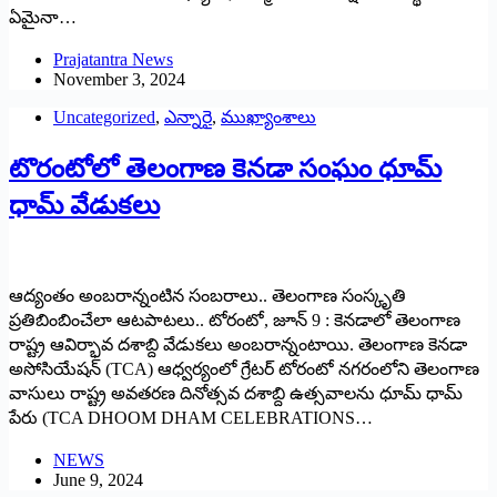
ఏమైనా…
Prajatantra News
November 3, 2024
Uncategorized
,
ఎన్నారై
,
ముఖ్యాంశాలు
టొరంటోలో తెలంగాణ కెనడా సంఘం ధూమ్
ధామ్ వేడుకలు
ఆద్యంతం అంబ‌రాన్నంటిన సంబ‌రాలు.. తెలంగాణ సంస్కృతి
ప్ర‌తిబింబించేలా ఆట‌పాట‌లు.. టోరంటో, జూన్ 9 : కెనడాలో తెలంగాణ
రాష్ట్ర ఆవిర్భావ ద‌శాబ్ది వేడుక‌లు అంబ‌రాన్నంటాయి. తెలంగాణ కెనడా
అసోసియేషన్ (TCA) ఆధ్వర్యంలో గ్రేటర్ టోరంటో నగరంలోని తెలంగాణ
వాసులు రాష్ట్ర అవతరణ దినోత్సవ దశాబ్ది ఉత్సవాలను ధూమ్ ధామ్
పేరు (TCA DHOOM DHAM CELEBRATIONS…
NEWS
June 9, 2024