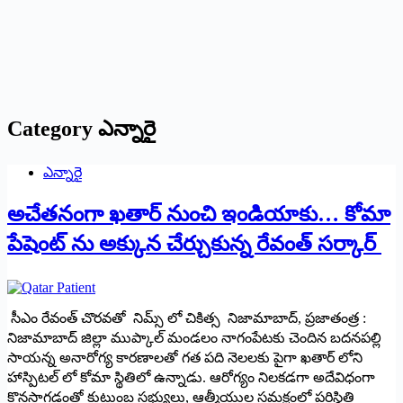
Category
ఎన్నారై
ఎన్నారై
అచేతనంగా ఖతార్ నుంచి ఇండియాకు… కోమా
పేషెంట్ ను అక్కున చేర్చుకున్న రేవంత్ సర్కార్
సీఎం రేవంత్ చొరవతో నిమ్స్ లో చికిత్స నిజామాబాద్, ప్రజాతంత్ర :
నిజామాబాద్ జిల్లా ముప్కాల్ మండలం నాగంపేటకు చెందిన బదనపల్లి
సాయన్న అనారోగ్య కారణాలతో గత పది నెలలకు పైగా ఖతార్ లోని
హాస్పిటల్ లో కోమా స్థితిలో ఉన్నాడు. ఆరోగ్యం నిలకడగా అదేవిధంగా
కొనసాగడంతో కుటుంబ సభ్యులు, ఆత్మీయుల సమక్షంలో పరిస్థితి