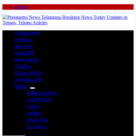
EPaper
ముఖ్యాంశాలు
జాతీయం
తెలంగాణ
ఆంధ్రప్రదేశ్
తెలంగాణార్థం
సన్నివేశం
బొమ్మా బొరుసు
సాహిత్యం-శోభ
శీర్షికలు
ప్రత్యేక వ్యాసాలు
ఎడిటోరియల్
అరుగు
సంకేతం
దక్కన్.కామ్
24 గంటలు