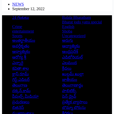
NEWS
September 12, 2022
24 గంటలు
Balala Bharatham
Bharat jodo yatra special
Crime
English
entertainment
Shoba
Sports
Uncategorized
అంతర్జాతీయం
అరుగు
అవర్గీకృతం
ఆద్యాత్మికం
ఆధ్యాత్మికం
ఆంధ్రప్రదేశ్
ఆరోగ్య శ్రీ
ఎడిటోరియల్
ఎన్నారై
ఎలమంద
కవితా శాల
క్రీడలు
క్లాస్ రూమ్
ఖుల్లమ్ ఖుల్లా
గెస్ట్ ఎడిటర్
జాతీయం
తెలంగాణ
తెలంగాణార్థం
దక్కన్.కామ్
పాలిటిక్స్
పీపుల్స్ ‌మీడియా
పెన్ డ్రైవ్
ప్రచురణలు
ప్రత్యేక వ్యాసాలు
బిజినెస్
బొమ్మా బొరుసు
ముఖ్యాంశాలు
శీర్షికలు