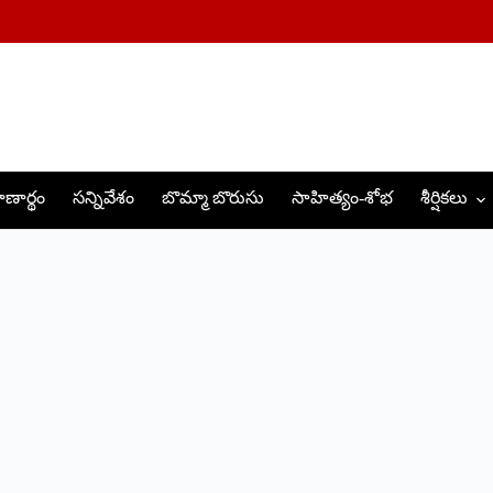
ణార్థం
సన్నివేశం
బొమ్మా బొరుసు
సాహిత్యం-శోభ
శీర్షికలు