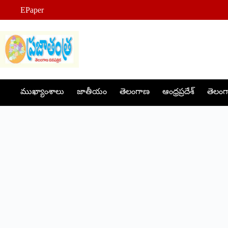
Skip
EPaper
to
content
ముఖ్యాంశాలు
జాతీయం
తెలంగాణ
ఆంధ్రప్రదేశ్
తెలంగా