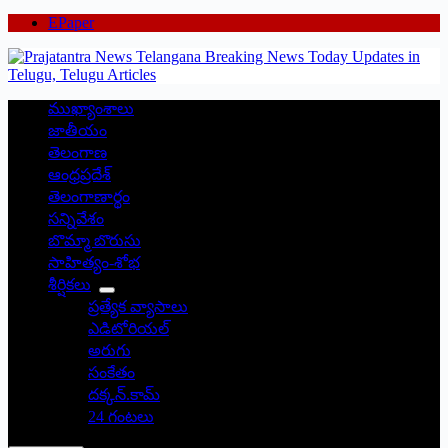
EPaper
ముఖ్యాంశాలు
జాతీయం
తెలంగాణ
ఆంధ్రప్రదేశ్
తెలంగాణార్థం
సన్నివేశం
బొమ్మా బొరుసు
సాహిత్యం-శోభ
శీర్షికలు
ప్రత్యేక వ్యాసాలు
ఎడిటోరియల్
అరుగు
సంకేతం
దక్కన్.కామ్
24 గంటలు