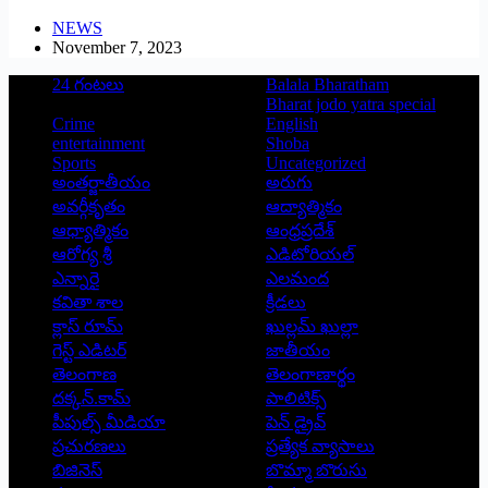
NEWS
November 7, 2023
24 గంటలు
Balala Bharatham
Bharat jodo yatra special
Crime
English
entertainment
Shoba
Sports
Uncategorized
అంతర్జాతీయం
అరుగు
అవర్గీకృతం
ఆద్యాత్మికం
ఆధ్యాత్మికం
ఆంధ్రప్రదేశ్
ఆరోగ్య శ్రీ
ఎడిటోరియల్
ఎన్నారై
ఎలమంద
కవితా శాల
క్రీడలు
క్లాస్ రూమ్
ఖుల్లమ్ ఖుల్లా
గెస్ట్ ఎడిటర్
జాతీయం
తెలంగాణ
తెలంగాణార్థం
దక్కన్.కామ్
పాలిటిక్స్
పీపుల్స్ ‌మీడియా
పెన్ డ్రైవ్
ప్రచురణలు
ప్రత్యేక వ్యాసాలు
బిజినెస్
బొమ్మా బొరుసు