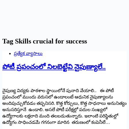
Tag
Skills crucial for success
ప్రత్యేక వ్యాసాలు
పోటీ ప్ర‌పంచ‌ంలో నిలబెట్టేవి నైపుణ్యాలే..
నైపుణ్య విద్యకు పాఠశాల స్థాయిలోనే పునాది వేయాలి.. ఈ పోటీ
ప్రపంచంలో ముందు వరుసలో ఉండాలంటే ఆధునిక నైపుణ్యాల‌ను
అందిపుచ్చుకోవ‌డం త‌ప్ప‌నిస‌రి. కొత్త కోర్సులు, కొత్త‌ సాధనాలు అనునిత్యం
అనుసరిస్తూనే ఉండాలి. అసలే పోటీ ప‌రీక్ష‌ల్లో పదుల సంఖ్యలో
ఉద్యోగాలకు లక్షలాది మంది త‌ల‌బ‌డుతున్నారు. ఇలాంటి పరిస్థితుల్లో
ఉద్యోగం సాధించడమే గగనంగా మారిన త‌రుణంలో కంపెనీలే…