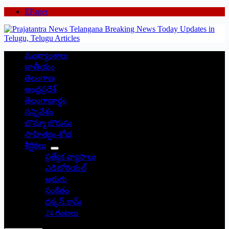
EPaper
ముఖ్యాంశాలు
జాతీయం
తెలంగాణ
ఆంధ్రప్రదేశ్
తెలంగాణార్థం
సన్నివేశం
బొమ్మా బొరుసు
సాహిత్యం-శోభ
శీర్షికలు
ప్రత్యేక వ్యాసాలు
ఎడిటోరియల్
అరుగు
సంకేతం
దక్కన్.కామ్
24 గంటలు