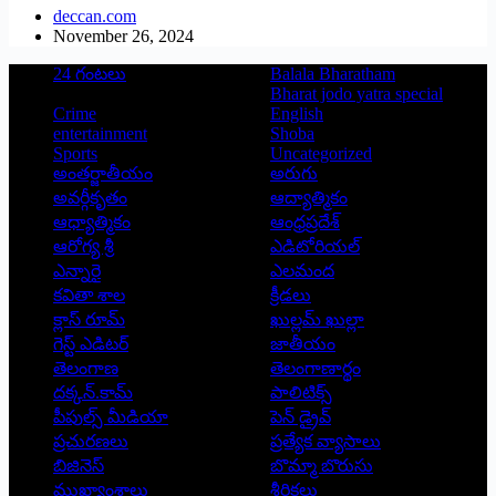
deccan.com
November 26, 2024
24 గంటలు
Balala Bharatham
Bharat jodo yatra special
Crime
English
entertainment
Shoba
Sports
Uncategorized
అంతర్జాతీయం
అరుగు
అవర్గీకృతం
ఆద్యాత్మికం
ఆధ్యాత్మికం
ఆంధ్రప్రదేశ్
ఆరోగ్య శ్రీ
ఎడిటోరియల్
ఎన్నారై
ఎలమంద
కవితా శాల
క్రీడలు
క్లాస్ రూమ్
ఖుల్లమ్ ఖుల్లా
గెస్ట్ ఎడిటర్
జాతీయం
తెలంగాణ
తెలంగాణార్థం
దక్కన్.కామ్
పాలిటిక్స్
పీపుల్స్ ‌మీడియా
పెన్ డ్రైవ్
ప్రచురణలు
ప్రత్యేక వ్యాసాలు
బిజినెస్
బొమ్మా బొరుసు
ముఖ్యాంశాలు
శీర్షికలు