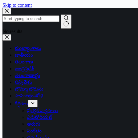
Skip to content
No results
ముఖ్యాంశాలు
జాతీయం
తెలంగాణ
ఆంధ్రప్రదేశ్
తెలంగాణార్థం
సన్నివేశం
బొమ్మా బొరుసు
సాహిత్యం-శోభ
శీర్షికలు
ప్రత్యేక వ్యాసాలు
ఎడిటోరియల్
అరుగు
సంకేతం
దక్కన్.కామ్