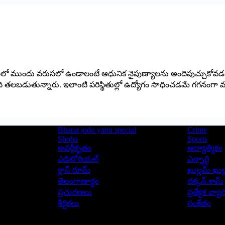
ో ముందు వరుసలో ఉండాలంటే ఆధునిక నైపుణ్యాల‌ను అందిపుచ్చుకోవ‌డం త‌ప్ప
ంది త‌ల‌బ‌డుతున్నారు. ఇలాంటి పరిస్థితుల్లో ఉద్యోగం సాధించడమే గగనంగ
Bharat jodo yatra special
Crime
Shoba
Sports
అవర్గీకృతం
ఆద్యాత్మికం
ఎడిటోరియల్
ఎన్నారై
క్లాస్ రూమ్
ఖుల్లమ్ ఖుల్
తెలంగాణార్థం
దక్కన్.కామ్
ప్రచురణలు
ప్రత్యేక వ్య
శీర్షికలు
సంకేతం