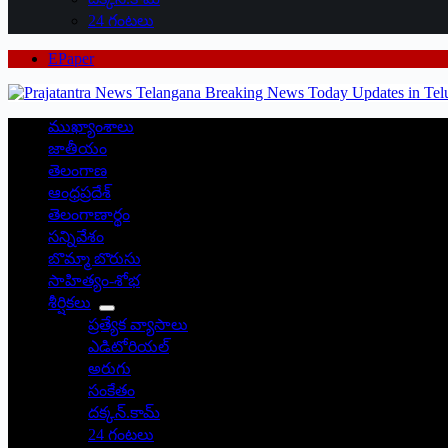
24 గంటలు
EPaper
ముఖ్యాంశాలు
జాతీయం
తెలంగాణ
ఆంధ్రప్రదేశ్
తెలంగాణార్థం
సన్నివేశం
బొమ్మా బొరుసు
సాహిత్యం-శోభ
శీర్షికలు
ప్రత్యేక వ్యాసాలు
ఎడిటోరియల్
అరుగు
సంకేతం
దక్కన్.కామ్
24 గంటలు