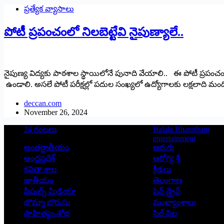
ప్రత్యేక వ్యాసాలు
పోటీ ప్ర‌పంచ‌ంలో నిలబెట్టేవి నైపుణ్యాలే..
నైపుణ్య విద్యకు పాఠశాల స్థాయిలోనే పునాది వేయాలి.. ఈ పోటీ ప్రపంచంల
ఉండాలి. అసలే పోటీ ప‌రీక్ష‌ల్లో పదుల సంఖ్యలో ఉద్యోగాలకు లక్షలాది మ
deccan.com
November 26, 2024
24 గంటలు
Balala Bharatham
entertainment
అంతర్జాతీయం
అరుగు
ఆంధ్రప్రదేశ్
ఆరోగ్య శ్రీ
కవితా శాల
క్రీడలు
జాతీయం
తెలంగాణ
పీపుల్స్ ‌మీడియా
పెన్ డ్రైవ్
బొమ్మా బొరుసు
ముఖ్యాంశాలు
సాహిత్యం-శోభ
సిల్ సిల