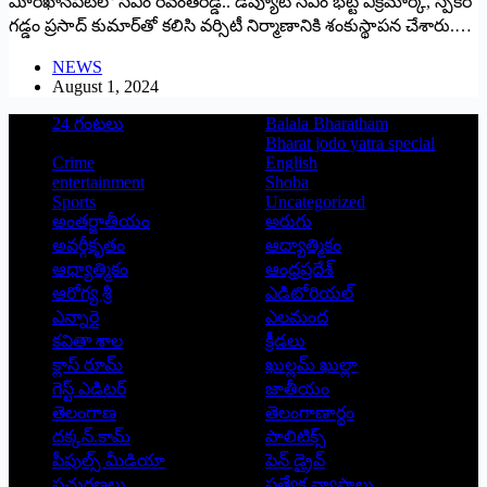
విూర్‌ఖాన్‌పేటలో సీఎం రేవంత్‌రెడ్డి.. డిప్యూటీ సీఎం భట్టి విక్రమార్క, స్పీకర్‌
గడ్డం ప్రసాద్‌ కుమార్‌తో కలిసి వర్సిటీ నిర్మాణానికి శంకుస్థాపన చేశారు.…
NEWS
August 1, 2024
24 గంటలు
Balala Bharatham
Bharat jodo yatra special
Crime
English
entertainment
Shoba
Sports
Uncategorized
అంతర్జాతీయం
అరుగు
అవర్గీకృతం
ఆద్యాత్మికం
ఆధ్యాత్మికం
ఆంధ్రప్రదేశ్
ఆరోగ్య శ్రీ
ఎడిటోరియల్
ఎన్నారై
ఎలమంద
కవితా శాల
క్రీడలు
క్లాస్ రూమ్
ఖుల్లమ్ ఖుల్లా
గెస్ట్ ఎడిటర్
జాతీయం
తెలంగాణ
తెలంగాణార్థం
దక్కన్.కామ్
పాలిటిక్స్
పీపుల్స్ ‌మీడియా
పెన్ డ్రైవ్
ప్రచురణలు
ప్రత్యేక వ్యాసాలు