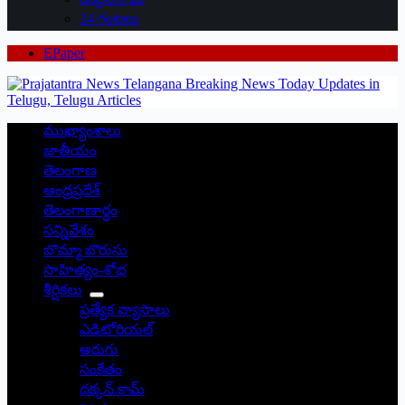
24 గంటలు
EPaper
ముఖ్యాంశాలు
జాతీయం
తెలంగాణ
ఆంధ్రప్రదేశ్
తెలంగాణార్థం
సన్నివేశం
బొమ్మా బొరుసు
సాహిత్యం-శోభ
శీర్షికలు
ప్రత్యేక వ్యాసాలు
ఎడిటోరియల్
అరుగు
సంకేతం
దక్కన్.కామ్