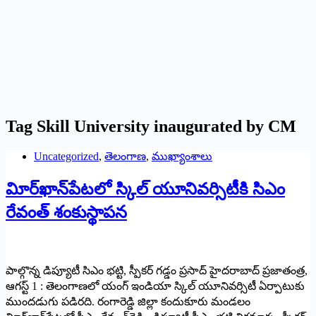
Tag
Skill University inaugurated by CM
Uncategorized
,
తెలంగాణ
,
ముఖ్యాంశాలు
విూర్‌ఖాన్‌పేటలో స్కిల్‌ యూనివర్సిటీకి సిఎం
రేవంత్‌ శంకుస్థాపన
పాల్గొన్న డిప్యూటీ సిఎం భట్టి, స్పీకర్‌ గడ్డం ప్రసాద్‌ హైదరాబాద్‌ ప్రజాతంత్ర,
ఆగస్ట్‌ 1 : తెలంగాణలో యంగ్‌ ఇండియా స్కిల్‌ యూనివర్సిటీ ఏర్పాటుకు
ముందడుగు పడిరది. రంగారెడ్డి జిల్లా కందుకూరు మండలం