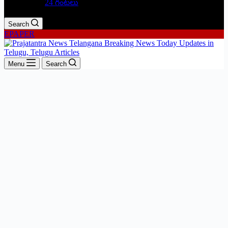
24 గంటలు
Search
EPAPER
Menu
Search