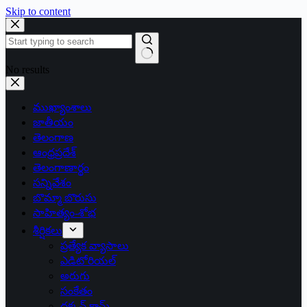
Skip to content
No results
ముఖ్యాంశాలు
జాతీయం
తెలంగాణ
ఆంధ్రప్రదేశ్
తెలంగాణార్థం
సన్నివేశం
బొమ్మా బొరుసు
సాహిత్యం-శోభ
శీర్షికలు
ప్రత్యేక వ్యాసాలు
ఎడిటోరియల్
అరుగు
సంకేతం
దక్కన్.కామ్