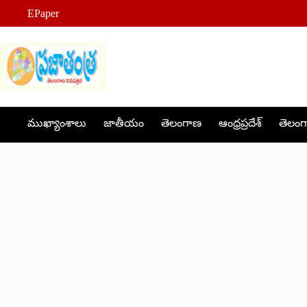
Skip
EPaper
to
content
ముఖ్యాంశాలు
జాతీయం
తెలంగాణ
ఆంధ్రప్రదేశ్
తెలంగా