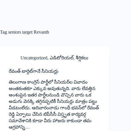
Tag
seniors target Revanth
Uncategorized
,
ఎడిటోరియల్
,
శీర్షికలు
రేవంత్‌ ‌టార్గెట్‌గానే సీనియర్లు
తెలంగాణ కాంగ్రెస్‌ ‌పార్టీలో సీనియర్‌ల వివాదం
అంతకంతకూ ఎక్కువ అవుతున్నది. వారు లేవత్తిన
అంశంపైన ఇతర పార్టీలనుండి వొచ్చిన వారు ఒక
అడుగు వెనక్కి తగ్గినప్పటికీ సీనియర్లు మాత్రం పట్టు
వీడటంలేదు. ఆదివారంనాడు గాంధీ భవన్‌లో రేవంత్‌
‌రెడ్డి ఏర్పాటు చేసిన టిపీసీసీ విస్తృత కార్యవర్గ
సమావేశానికి కూడా వీరు హాజరు కాకుండా తమ
ఆగ్రహాన్ని…