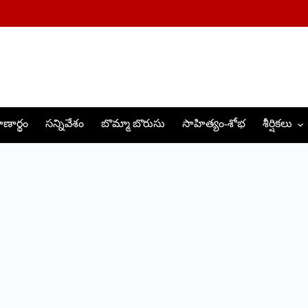
ణార్థం
సన్నివేశం
బొమ్మా బొరుసు
సాహిత్యం-శోభ
శీర్షికలు