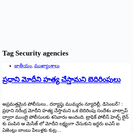
Tag
Security agencies
జాతీయం
,
ముఖ్యాంశాలు
ప్రధాని మోదీని హత్య చేస్తామని బెదిరింపులు
అప్రమత్తమైన పోలీసులు.. దర్యాప్తు ముమ్మరం న్యూదిల్లీ, డిసెంబర్‌7 :
ప్రధాని నరేంద్ర మోదీని హత్య చేస్తామని ఒక బెదిరింపు సందేశం వాట్సాప్‌
ద్వారా ముంబై పోలీసులకు శనివారం అందింది. ట్రాఫిక్‌ పోలీస్‌ హెల్ప్‌ లైన్‌
కు పంపిన ఆ మెసేజ్‌ లో మోదీని లక్ష్యంగా చేసుకుని ఇద్దరు ఐఎస్‌ ఐ
ఏజెంట్లు బాంబు పేలుళ్లకు కుట్ర…