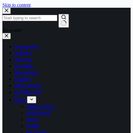
Skip to content
No results
ముఖ్యాంశాలు
జాతీయం
తెలంగాణ
ఆంధ్రప్రదేశ్
తెలంగాణార్థం
సన్నివేశం
బొమ్మా బొరుసు
సాహిత్యం-శోభ
శీర్షికలు
ప్రత్యేక వ్యాసాలు
ఎడిటోరియల్
అరుగు
సంకేతం
దక్కన్.కామ్