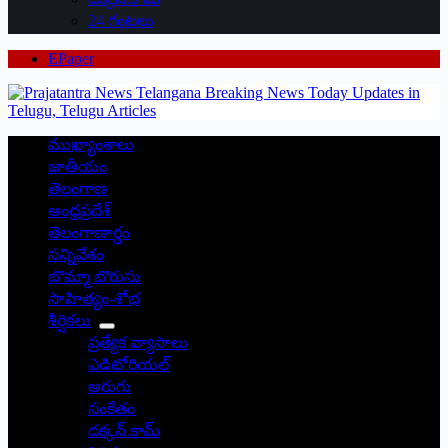
24 గంటలు
EPaper
ముఖ్యాంశాలు
జాతీయం
తెలంగాణ
ఆంధ్రప్రదేశ్
తెలంగాణార్థం
సన్నివేశం
బొమ్మా బొరుసు
సాహిత్యం-శోభ
శీర్షికలు
ప్రత్యేక వ్యాసాలు
ఎడిటోరియల్
అరుగు
సంకేతం
దక్కన్.కామ్