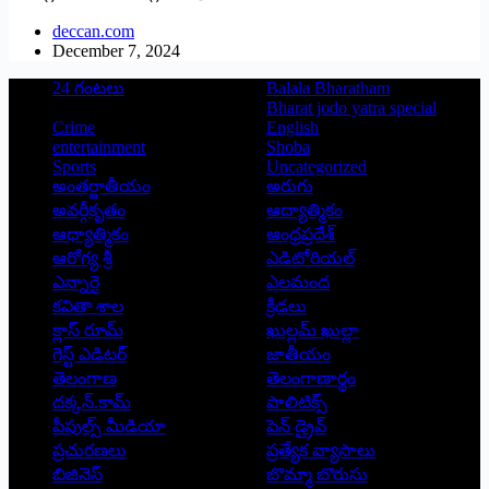
deccan.com
December 7, 2024
24 గంటలు
Balala Bharatham
Bharat jodo yatra special
Crime
English
entertainment
Shoba
Sports
Uncategorized
అంతర్జాతీయం
అరుగు
అవర్గీకృతం
ఆద్యాత్మికం
ఆధ్యాత్మికం
ఆంధ్రప్రదేశ్
ఆరోగ్య శ్రీ
ఎడిటోరియల్
ఎన్నారై
ఎలమంద
కవితా శాల
క్రీడలు
క్లాస్ రూమ్
ఖుల్లమ్ ఖుల్లా
గెస్ట్ ఎడిటర్
జాతీయం
తెలంగాణ
తెలంగాణార్థం
దక్కన్.కామ్
పాలిటిక్స్
పీపుల్స్ ‌మీడియా
పెన్ డ్రైవ్
ప్రచురణలు
ప్రత్యేక వ్యాసాలు
బిజినెస్
బొమ్మా బొరుసు