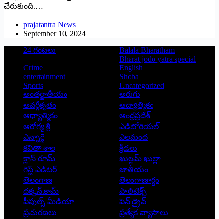
చేరుకుంది.…
prajatantra News
September 10, 2024
24 గంటలు
Balala Bharatham
Bharat jodo yatra special
Crime
English
entertainment
Shoba
Sports
Uncategorized
అంతర్జాతీయం
అరుగు
అవర్గీకృతం
ఆద్యాత్మికం
ఆధ్యాత్మికం
ఆంధ్రప్రదేశ్
ఆరోగ్య శ్రీ
ఎడిటోరియల్
ఎన్నారై
ఎలమంద
కవితా శాల
క్రీడలు
క్లాస్ రూమ్
ఖుల్లమ్ ఖుల్లా
గెస్ట్ ఎడిటర్
జాతీయం
తెలంగాణ
తెలంగాణార్థం
దక్కన్.కామ్
పాలిటిక్స్
పీపుల్స్ ‌మీడియా
పెన్ డ్రైవ్
ప్రచురణలు
ప్రత్యేక వ్యాసాలు