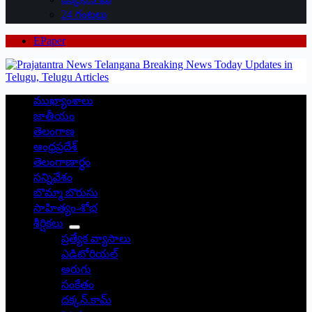
24 గంటలు
EPaper
ముఖ్యాంశాలు
జాతీయం
తెలంగాణ
ఆంధ్రప్రదేశ్
తెలంగాణార్థం
సన్నివేశం
బొమ్మా బొరుసు
సాహిత్యం-శోభ
శీర్షికలు
ప్రత్యేక వ్యాసాలు
ఎడిటోరియల్
అరుగు
సంకేతం
దక్కన్.కామ్