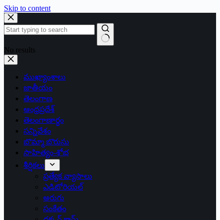
Skip to content
No results
ముఖ్యాంశాలు
జాతీయం
తెలంగాణ
ఆంధ్రప్రదేశ్
తెలంగాణార్థం
సన్నివేశం
బొమ్మా బొరుసు
సాహిత్యం-శోభ
శీర్షికలు
ప్రత్యేక వ్యాసాలు
ఎడిటోరియల్
అరుగు
సంకేతం
దక్కన్.కామ్