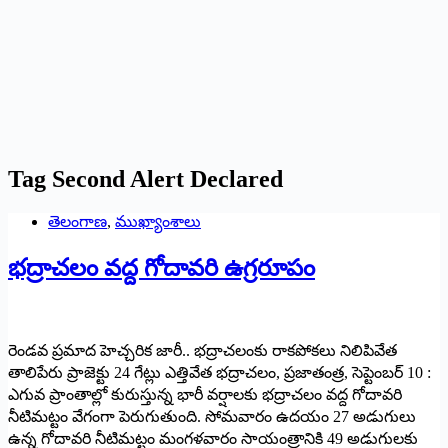
Tag
Second Alert Declared
తెలంగాణ
,
ముఖ్యాంశాలు
భద్రాచలం వద్ద గోదావరి ఉగ్రరూపం
రెండవ ప్రమాద హెచ్చరిక జారీ.. భద్రాచలంకు రాకపోకలు నిలిపివేత
తాలిపేరు ప్రాజెక్టు 24 గేట్లు ఎత్తివేత భద్రాచలం, ప్రజాతంత్ర, సెప్టెంబర్‌ 10 :
ఎగువ ప్రాంతాల్లో కురుస్తున్న భారీ వర్షాలకు భద్రాచలం వద్ద గోదావరి
నీటిమట్టం వేగంగా పెరుగుతుంది. సోమవారం ఉదయం 27 అడుగులు
ఉన్న గోదావరి నీటిమట్టం మంగళవారం సాయంత్రానికి 49 అడుగులకు