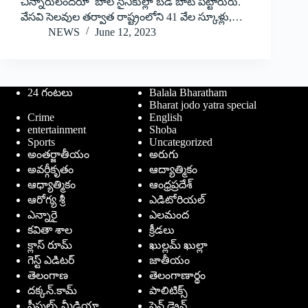
చిన్నారులందరూ బాల సైనికుల్లా బడి బాట పట్టారురు.
వేసవి సెలవుల తర్వాత రాష్ట్రంలోని 41 వేల స్కూళ్లు,…
NEWS
June 12, 2023
24 గంటలు
Balala Bharatham
Bharat jodo yatra special
Crime
English
entertainment
Shoba
Sports
Uncategorized
అంతర్జాతీయం
అరుగు
అవర్గీకృతం
ఆద్యాత్మికం
ఆధ్యాత్మికం
ఆంధ్రప్రదేశ్
ఆరోగ్య శ్రీ
ఎడిటోరియల్
ఎన్నారై
ఎలమంద
కవితా శాల
క్రీడలు
క్లాస్ రూమ్
ఖుల్లమ్ ఖుల్లా
గెస్ట్ ఎడిటర్
జాతీయం
తెలంగాణ
తెలంగాణార్థం
దక్కన్.కామ్
పాలిటిక్స్
పీపుల్స్ ‌మీడియా
పెన్ డ్రైవ్