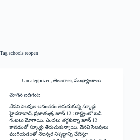
Tag
schools reopen
Uncategorized
,
తెలంగాణ
,
ముఖ్యాంశాలు
మోగిన బడిగంట
వేసవి సెలవుల అనంతరం తెరుచుకున్న స్కూళ్లు
హైదరాబాద్‌, ‌ప్రజాతంత్ర, జూన్‌ 12 : ‌రాష్ట్రంలో బడి
గంటలు మోగాయి. ఎండలు తగ్గకున్నా జూన్‌ 12
‌కావడంతో స్కూళ్లు తెరుచుకున్నాయి. వేసవి సెలవులు
ముగియడంతో నెలన్నర నిశ్శబ్దాన్ని ఛేదిస్తూ