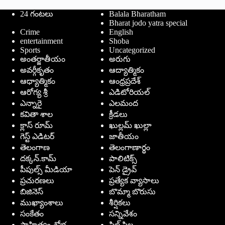
24 గంటలు
Balala Bharatham
Bharat jodo yatra special
Crime
English
entertainment
Shoba
Sports
Uncategorized
అంతర్జాతీయం
అరుగు
అవర్గీకృతం
ఆద్యాత్మికం
ఆధ్యాత్మికం
ఆంధ్రప్రదేశ్
ఆరోగ్య శ్రీ
ఎడిటోరియల్
ఎన్నారై
ఎలమంద
కవితా శాల
క్రీడలు
క్లాస్ రూమ్
ఖుల్లమ్ ఖుల్లా
గెస్ట్ ఎడిటర్
జాతీయం
తెలంగాణ
తెలంగాణార్థం
దక్కన్.కామ్
పాలిటిక్స్
పీపుల్స్ ‌మీడియా
పెన్ డ్రైవ్
ప్రచురణలు
ప్రత్యేక వ్యాసాలు
బిజినెస్
బొమ్మా బొరుసు
ముఖ్యాంశాలు
శీర్షికలు
సంకేతం
సన్నివేశం
సాహిత్యం-శోభ
సిల్ సిల