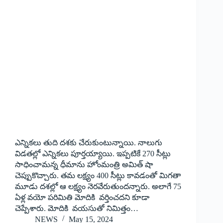
ఎన్నికలు తుది దశకు చేరుకుంటున్నాయి. నాలుగు
విడతల్లో ఎన్నికలు పూర్తయ్యాయి. ఇప్పటికే 270 సీట్లు
సాధించామన్న ధీమాను హోంమంత్రి అమిత్‌ షా
చెప్పుకొచ్చారు. తమ లక్ష్యం 400 సీట్లు కావడంతో మిగతా
మూడు దశల్లో ఆ లక్ష్యం నెరవేరుతుందన్నారు. అలాగే 75
ఏళ్ల వయో పరిమితి మోదికి వర్తించదని కూడా
చెప్పేశారు. మోదికి వయసుతో నిమిత్తం…
NEWS
May 15, 2024