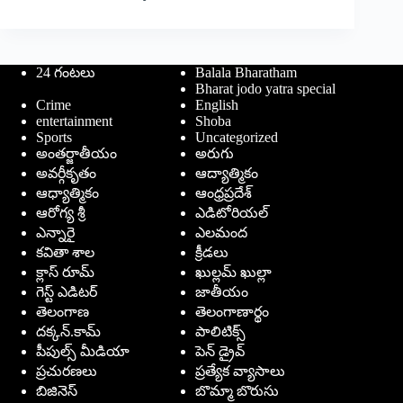
24 గంటలు
Balala Bharatham
Bharat jodo yatra special
Crime
English
entertainment
Shoba
Sports
Uncategorized
అంతర్జాతీయం
అరుగు
అవర్గీకృతం
ఆద్యాత్మికం
ఆధ్యాత్మికం
ఆంధ్రప్రదేశ్
ఆరోగ్య శ్రీ
ఎడిటోరియల్
ఎన్నారై
ఎలమంద
కవితా శాల
క్రీడలు
క్లాస్ రూమ్
ఖుల్లమ్ ఖుల్లా
గెస్ట్ ఎడిటర్
జాతీయం
తెలంగాణ
తెలంగాణార్థం
దక్కన్.కామ్
పాలిటిక్స్
పీపుల్స్ ‌మీడియా
పెన్ డ్రైవ్
ప్రచురణలు
ప్రత్యేక వ్యాసాలు
బిజినెస్
బొమ్మా బొరుసు