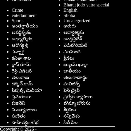
Bharat jodo yatra special
Crime
English
entertainment
Shoba
Sports
Uncategorized
అంతర్జాతీయం
అరుగు
అవర్గీకృతం
ఆద్యాత్మికం
ఆధ్యాత్మికం
ఆంధ్రప్రదేశ్
ఆరోగ్య శ్రీ
ఎడిటోరియల్
ఎన్నారై
ఎలమంద
కవితా శాల
క్రీడలు
క్లాస్ రూమ్
ఖుల్లమ్ ఖుల్లా
గెస్ట్ ఎడిటర్
జాతీయం
తెలంగాణ
తెలంగాణార్థం
దక్కన్.కామ్
పాలిటిక్స్
పీపుల్స్ ‌మీడియా
పెన్ డ్రైవ్
ప్రచురణలు
ప్రత్యేక వ్యాసాలు
బిజినెస్
బొమ్మా బొరుసు
ముఖ్యాంశాలు
శీర్షికలు
సంకేతం
సన్నివేశం
సాహిత్యం-శోభ
సిల్ సిల
Copyright © 2026 -