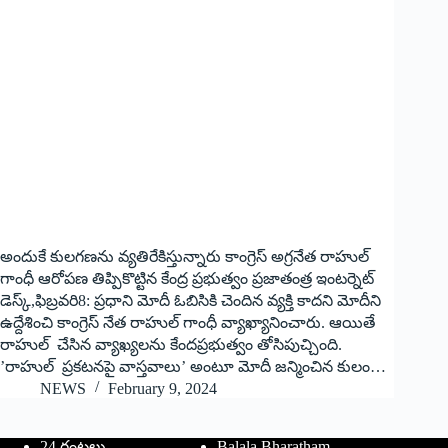
అందుకే కులగణను వ్యతిరేకిస్తున్నారు కాంగ్రెస్‌ అగ్రనేత రాహుల్‌
గాంధీ ఆరోపణ తిప్పికొట్టిన కేంద్ర ప్రభుత్వం ప్రజాతంత్ర ఇంటర్నెట్‌
డెస్క్‌,ఫిబ్రవరి8: ప్రధాని మోదీ ఓబిసికి చెందిన వ్యక్తి కాదని మోదీని
ఉద్దేశించి కాంగ్రెస్‌ నేత రాహుల్‌ గాంధీ వ్యాఖ్యానించారు. ఆయితే
రాహుల్‌ చేసిన వ్యాఖ్యలను కేందప్రభుత్వం తోసిపుచ్చింది.
’రాహుల్‌ ప్రకటనపై వాస్తవాలు’ అంటూ మోదీ జన్మించిన కులం…
NEWS
February 9, 2024
24 గంటలు
Balala Bharatham