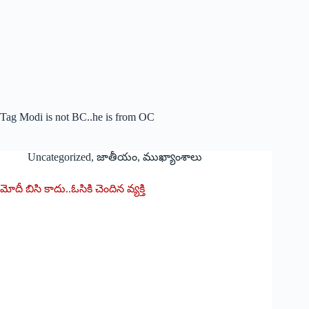
Tag
Modi is not BC..he is from OC
Uncategorized
,
జాతీయం
,
ముఖ్యాంశాలు
మోదీ బిసి కాదు..ఓసికి చెందిన వ్యక్తి