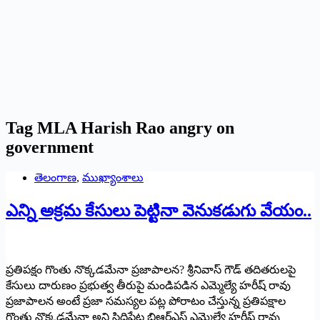
Tag
MLA Harish Rao angry on
government
తెలంగాణ
,
ముఖ్యాంశాలు
ఎన్ని అక్ర‌మ కేసులు పెట్టినా వెనుక‌డుగు వేయం..
ప్రతిపక్షం గొంతు నొక్కడమేనా ప్రజాపాలన? శ్రీనివాస్‌ ‌గౌడ్‌ ‌తదితరులపై
కేసులు దారుణం ప్రభుత్వ తీరుపై మండిపడిన‌ ఎమ్మెల్యే హరీష్‌ ‌రావు
‌ప్రజాపాలన అంటే ప్రజా సమస్యల పట్ల పోరాటం చేస్తున్న ప్రతిపక్షాల
గొంతు నొక్కడమేనా అని సిద్దిపేట బిఆర్‌ఎస్‌ ఎమ్మెల్యే హరీష్‌ ‌రావు