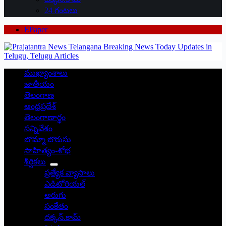
24 గంటలు
EPaper
ముఖ్యాంశాలు
జాతీయం
తెలంగాణ
ఆంధ్రప్రదేశ్
తెలంగాణార్థం
సన్నివేశం
బొమ్మా బొరుసు
సాహిత్యం-శోభ
శీర్షికలు
ప్రత్యేక వ్యాసాలు
ఎడిటోరియల్
అరుగు
సంకేతం
దక్కన్.కామ్