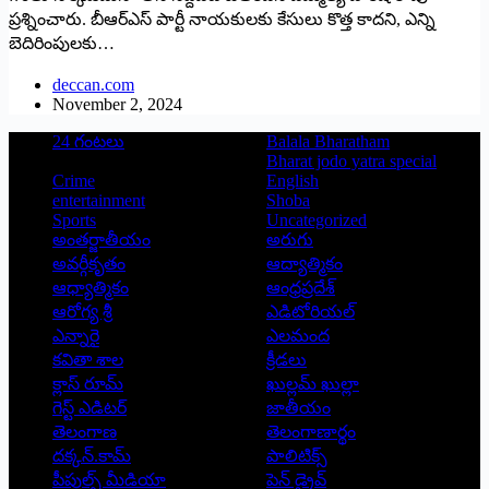
ప్రశ్నించారు. బీఆర్‌ఎస్‌ ‌పార్టీ నాయకులకు కేసులు కొత్త కాదని, ఎన్ని
బెదిరింపులకు…
deccan.com
November 2, 2024
24 గంటలు
Balala Bharatham
Bharat jodo yatra special
Crime
English
entertainment
Shoba
Sports
Uncategorized
అంతర్జాతీయం
అరుగు
అవర్గీకృతం
ఆద్యాత్మికం
ఆధ్యాత్మికం
ఆంధ్రప్రదేశ్
ఆరోగ్య శ్రీ
ఎడిటోరియల్
ఎన్నారై
ఎలమంద
కవితా శాల
క్రీడలు
క్లాస్ రూమ్
ఖుల్లమ్ ఖుల్లా
గెస్ట్ ఎడిటర్
జాతీయం
తెలంగాణ
తెలంగాణార్థం
దక్కన్.కామ్
పాలిటిక్స్
పీపుల్స్ ‌మీడియా
పెన్ డ్రైవ్