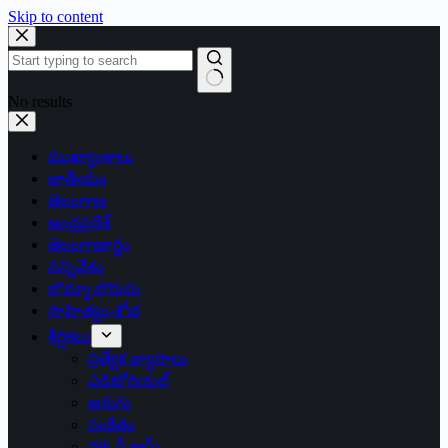
Skip to content
No results
ముఖ్యాంశాలు
జాతీయం
తెలంగాణ
ఆంధ్రప్రదేశ్
తెలంగాణార్థం
సన్నివేశం
బొమ్మా బొరుసు
సాహిత్యం-శోభ
శీర్షికలు
ప్రత్యేక వ్యాసాలు
ఎడిటోరియల్
అరుగు
సంకేతం
దక్కన్.కామ్