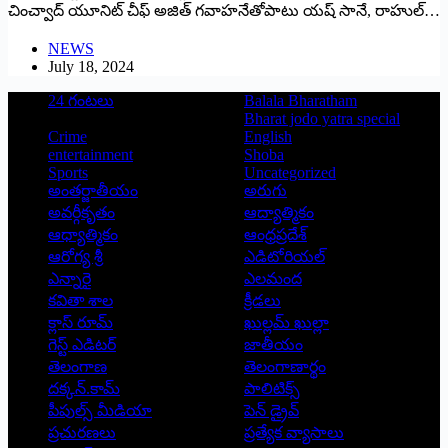
చించ్వాద్‌ ‌యూనిట్‌ ‌చీఫ్‌ అజిత్‌ ‌గవాహనేతోపాటు యష్‌ ‌సానే, రాహుల్‌…
NEWS
July 18, 2024
24 గంటలు
Balala Bharatham
Bharat jodo yatra special
Crime
English
entertainment
Shoba
Sports
Uncategorized
అంతర్జాతీయం
అరుగు
అవర్గీకృతం
ఆద్యాత్మికం
ఆధ్యాత్మికం
ఆంధ్రప్రదేశ్
ఆరోగ్య శ్రీ
ఎడిటోరియల్
ఎన్నారై
ఎలమంద
కవితా శాల
క్రీడలు
క్లాస్ రూమ్
ఖుల్లమ్ ఖుల్లా
గెస్ట్ ఎడిటర్
జాతీయం
తెలంగాణ
తెలంగాణార్థం
దక్కన్.కామ్
పాలిటిక్స్
పీపుల్స్ ‌మీడియా
పెన్ డ్రైవ్
ప్రచురణలు
ప్రత్యేక వ్యాసాలు