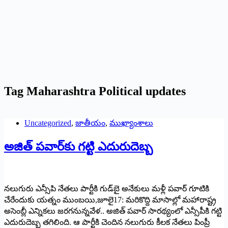
Tag
Maharashtra Political updates
Uncategorized
,
జాతీయం
,
ముఖ్యాంశాలు
అజిత్‌ ‌పవార్‌కు గట్టి ఎదురుదెబ్బ
నలుగురు ఎన్సీపి నేతలు పార్టీకి గుడ్‌బై అనేకులు మళ్లీ పవార్‌ ‌గూటికి
చేరేందుకు యత్నం ముంబయి,జూలై17: మరికొద్ది మాసాల్లో మహారాష్ట్ర
అసెంబ్లీ ఎన్నికలు జరగనున్నవేళ.. అజిత్‌ ‌పవార్‌ ‌సారథ్యంలో ఎన్సీపీకి గట్టి
ఎదురుదెబ్బ తగిలింది. ఆ పార్టీకి చెందిన నలుగురు కీలక నేతలు పింప్రీ