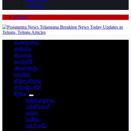
24 గంటలు
EPaper
ముఖ్యాంశాలు
జాతీయం
తెలంగాణ
ఆంధ్రప్రదేశ్
తెలంగాణార్థం
సన్నివేశం
బొమ్మా బొరుసు
సాహిత్యం-శోభ
శీర్షికలు
ప్రత్యేక వ్యాసాలు
ఎడిటోరియల్
అరుగు
సంకేతం
దక్కన్.కామ్