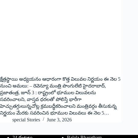
క్షేత్రస్థాయి అధ్యయనం ఆధారంగా కొత్త విలువల నిర్ణయం ఈ నెల 5
నుంచి అమలు: – రెవెన్యూ మంత్రి పొంగులేటి హైదరాబాద్,
ప్రజాతంత్ర, జూన్ 3 : రాష్ట్రంలో భూముల విలువలను
సవరించాలని, వాస్తవ ధరలతో పోలిస్తే భారీగా
హెచ్చుతగ్గులున్నచోట్ల క్రమబద్ధీకరించాలని మంత్రివర్గం తీసుకున్న
నిర్ణయం మేరకు సవరించిన భూముల విలువలు ఈ నెల 5…
special Stories
June 3, 2026
24 గంటలు
Balala Bharatham