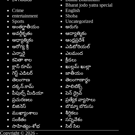
Bharat jodo yatra special
Crime
English
entertainment
Shoba
Sports
Uncategorized
అంతర్జాతీయం
అరుగు
అవర్గీకృతం
ఆద్యాత్మికం
ఆధ్యాత్మికం
ఆంధ్రప్రదేశ్
ఆరోగ్య శ్రీ
ఎడిటోరియల్
ఎన్నారై
ఎలమంద
కవితా శాల
క్రీడలు
క్లాస్ రూమ్
ఖుల్లమ్ ఖుల్లా
గెస్ట్ ఎడిటర్
జాతీయం
తెలంగాణ
తెలంగాణార్థం
దక్కన్.కామ్
పాలిటిక్స్
పీపుల్స్ ‌మీడియా
పెన్ డ్రైవ్
ప్రచురణలు
ప్రత్యేక వ్యాసాలు
బిజినెస్
బొమ్మా బొరుసు
ముఖ్యాంశాలు
శీర్షికలు
సంకేతం
సన్నివేశం
సాహిత్యం-శోభ
సిల్ సిల
Copyright © 2026 -