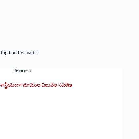
Tag
Land Valuation
తెలంగాణ
శాస్త్రీయంగా భూముల విలువల సవరణ