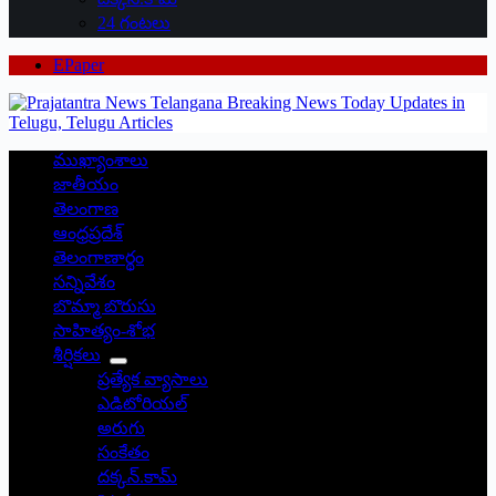
24 గంటలు
EPaper
ముఖ్యాంశాలు
జాతీయం
తెలంగాణ
ఆంధ్రప్రదేశ్
తెలంగాణార్థం
సన్నివేశం
బొమ్మా బొరుసు
సాహిత్యం-శోభ
శీర్షికలు
ప్రత్యేక వ్యాసాలు
ఎడిటోరియల్
అరుగు
సంకేతం
దక్కన్.కామ్