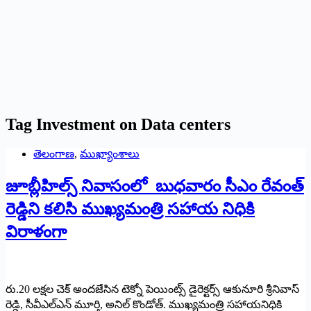
Tag
Investment on Data centers
తెలంగాణ
,
ముఖ్యాంశాలు
జూబ్లీహిల్స్ ‌నివాసంలో బుధవారం సీఎం రేవంత్‌
‌రెడ్డిని కలిసి ముఖ్యమంత్రి సహాయ నిధికి
విరాళంగా
రు.20 లక్షల చెక్‌ అం‌దజేసిన టెక్నో పెయింట్స్ ‌డైరెక్టర్స్ ఆకునూరి శ్రీనివాస్‌
‌రెడ్డి, సీవీఎల్‌ఎన్‌ ‌మూర్తి, అనిల్‌ ‌కొండోత్‌. ముఖ్యమంత్రి సహాయనిధికి