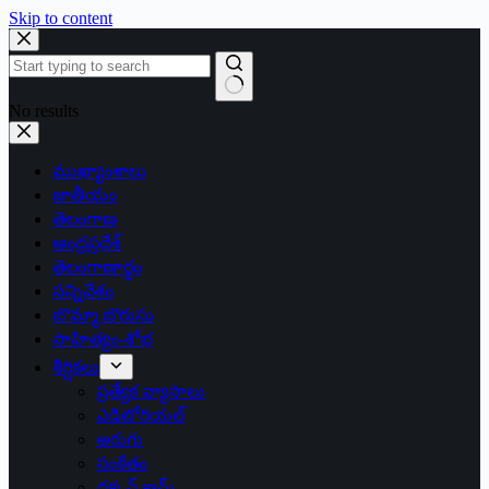
Skip to content
No results
ముఖ్యాంశాలు
జాతీయం
తెలంగాణ
ఆంధ్రప్రదేశ్
తెలంగాణార్థం
సన్నివేశం
బొమ్మా బొరుసు
సాహిత్యం-శోభ
శీర్షికలు
ప్రత్యేక వ్యాసాలు
ఎడిటోరియల్
అరుగు
సంకేతం
దక్కన్.కామ్