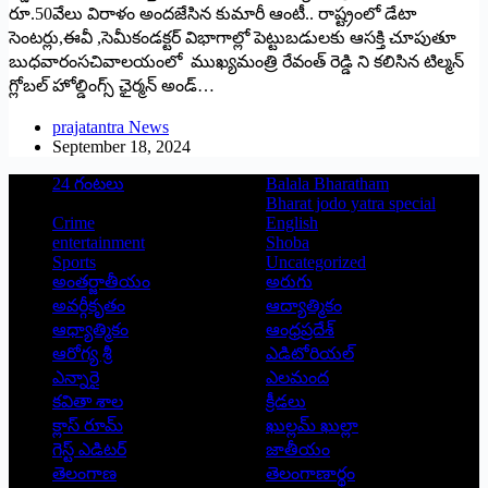
రూ.50వేలు విరాళం అందజేసిన కుమారీ ఆంటీ.. రాష్ట్రంలో డేటా
సెంటర్లు,ఈవీ ,సెమీకండక్టర్‌ విభాగాల్లో పెట్టుబడులకు ఆసక్తి చూపుతూ
బుధవారంసచివాలయంలో ముఖ్యమంత్రి రేవంత్‌ రెడ్డి ని కలిసిన టిల్మన్‌
గ్లోబల్‌ హోల్డింగ్స్‌ ఛైర్మన్‌ అండ్‌…
prajatantra News
September 18, 2024
24 గంటలు
Balala Bharatham
Bharat jodo yatra special
Crime
English
entertainment
Shoba
Sports
Uncategorized
అంతర్జాతీయం
అరుగు
అవర్గీకృతం
ఆద్యాత్మికం
ఆధ్యాత్మికం
ఆంధ్రప్రదేశ్
ఆరోగ్య శ్రీ
ఎడిటోరియల్
ఎన్నారై
ఎలమంద
కవితా శాల
క్రీడలు
క్లాస్ రూమ్
ఖుల్లమ్ ఖుల్లా
గెస్ట్ ఎడిటర్
జాతీయం
తెలంగాణ
తెలంగాణార్థం