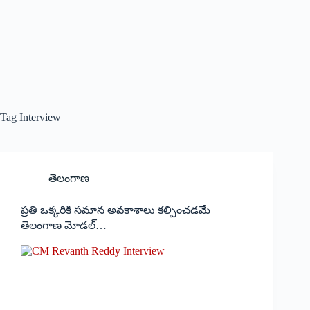
Tag
Interview
తెలంగాణ
ప్ర‌తి ఒక్క‌రికి స‌మాన అవ‌కాశాలు క‌ల్పించ‌డమే
తెలంగాణ మోడ‌ల్‌…