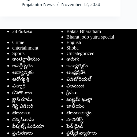
Prajatantra News
November 12, 2024
24 గంటలు
Balala Bharatham
Bharat jodo yatra special
Crime
English
entertainment
Shoba
Sports
Uncategorized
అంతర్జాతీయం
అరుగు
అవర్గీకృతం
ఆద్యాత్మికం
ఆధ్యాత్మికం
ఆంధ్రప్రదేశ్
ఆరోగ్య శ్రీ
ఎడిటోరియల్
ఎన్నారై
ఎలమంద
కవితా శాల
క్రీడలు
క్లాస్ రూమ్
ఖుల్లమ్ ఖుల్లా
గెస్ట్ ఎడిటర్
జాతీయం
తెలంగాణ
తెలంగాణార్థం
దక్కన్.కామ్
పాలిటిక్స్
పీపుల్స్ ‌మీడియా
పెన్ డ్రైవ్
ప్రచురణలు
ప్రత్యేక వ్యాసాలు