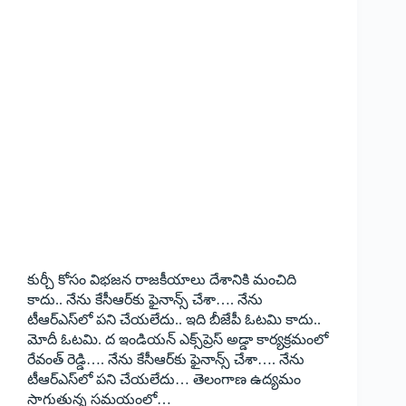
కుర్చీ కోసం విభ‌జ‌న రాజ‌కీయాలు దేశానికి మంచిది
కాదు.. నేను కేసీఆర్‌కు ఫైనాన్స్ చేశా…. నేను
టీఆర్ఎస్‌లో ప‌ని చేయ‌లేదు.. ఇది బీజేపీ ఓట‌మి కాదు..
మోదీ ఓట‌మి. ద ఇండియ‌న్ ఎక్స్‌ప్రెస్ అడ్డా కార్య‌క్ర‌మంలో
రేవంత్ రెడ్డి…. నేను కేసీఆర్‌కు ఫైనాన్స్ చేశా…. నేను
టీఆర్ఎస్‌లో ప‌ని చేయ‌లేదు… తెలంగాణ ఉద్య‌మం
సాగుతున్న స‌మ‌యంలో…