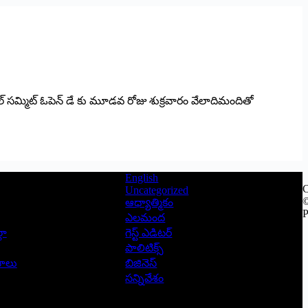
లోబల్ సమ్మిట్ ఓపెన్ డే కు మూడవ రోజు శుక్రవారం వేలాదిమందితో
English
C
Uncategorized
©
ఆధ్యాత్మికం
P
ఎలమంద
లా
గెస్ట్ ఎడిటర్
పాలిటిక్స్
ాసాలు
బిజినెస్
సన్నివేశం