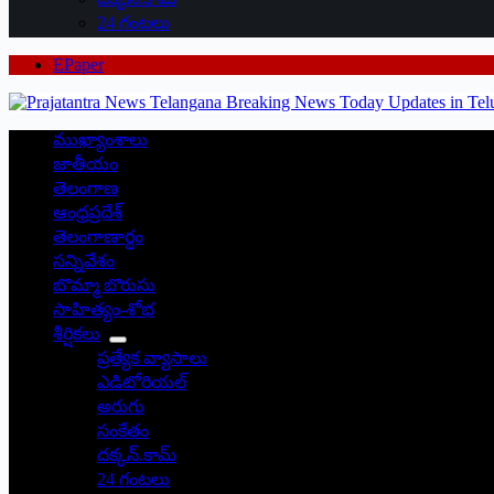
24 గంటలు
EPaper
ముఖ్యాంశాలు
జాతీయం
తెలంగాణ
ఆంధ్రప్రదేశ్
తెలంగాణార్థం
సన్నివేశం
బొమ్మా బొరుసు
సాహిత్యం-శోభ
శీర్షికలు
ప్రత్యేక వ్యాసాలు
ఎడిటోరియల్
అరుగు
సంకేతం
దక్కన్.కామ్
24 గంటలు