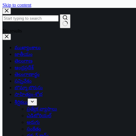
Skip to content
No results
ముఖ్యాంశాలు
జాతీయం
తెలంగాణ
ఆంధ్రప్రదేశ్
తెలంగాణార్థం
సన్నివేశం
బొమ్మా బొరుసు
సాహిత్యం-శోభ
శీర్షికలు
ప్రత్యేక వ్యాసాలు
ఎడిటోరియల్
అరుగు
సంకేతం
దక్కన్.కామ్