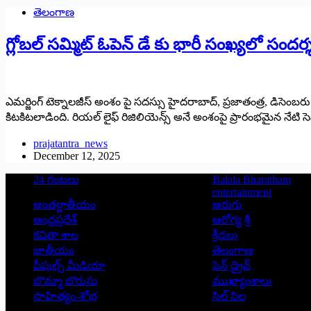
తెలంగాణ
గ్లోబల్ సమ్మిట్ ఓపెన్ డే కు భారీ సంఖ్యలో సందర
ఎమర్జింగ్ టెక్నాలజీస్ అంశం పై సదస్సు హైదరాబాద్, ప్రజాతంత్ర, డిసెంబరు
కిటకిటలాడింది. రియల్ లైఫ్ రిజిలియెన్స్ అనే అంశంపై ప్రారంభమైన నేటి
prajatantra_news
December 12, 2025
24 గంటలు
Balala Bharatham
entertainment
అంతర్జాతీయం
అరుగు
ఆంధ్రప్రదేశ్
ఆరోగ్య శ్రీ
కవితా శాల
క్రీడలు
జాతీయం
తెలంగాణ
పీపుల్స్ ‌మీడియా
పెన్ డ్రైవ్
బొమ్మా బొరుసు
ముఖ్యాంశాలు
సాహిత్యం-శోభ
సిల్ సిల