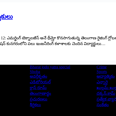
్శకులు
 12: ఎమర్జింగ్ టెక్నాలజీస్ అనే థీమ్తో కొనసాగుతున్న తెలంగాణ రైజింగ్ గ్
 సెషన్ కునగరంలోని పలు ఇంజనీరింగ్ కళాశాలకు చెందిన విద్యార్థులు…
Bharat jodo yatra special
Crime
Shoba
Sports
అవర్గీకృతం
ఆద్యాత్మికం
ఎడిటోరియల్
ఎన్నారై
క్లాస్ రూమ్
ఖుల్లమ్ ఖుల్
తెలంగాణార్థం
దక్కన్.కామ్
ప్రచురణలు
ప్రత్యేక వ్య
శీర్షికలు
సంకేతం