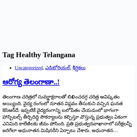
Tag
Healthy Telangana
Uncategorized
,
ఎడిటోరియల్
,
శీర్షికలు
ఆరోగ్య తెలంగాణా..!
తెలంగాణ చరిత్రలో సువర్ణాక్షరాలతో లిఖించదగ్గ చరిత్ర ఆవిష్కతం
అయ్యింది. వైద్య రంగంలో నూతన విప్లవం తీసుకుని వచ్చిన ఘనత
కెసిఆర్‌దే. ఇప్పటికే వైద్యరంగాన్ని బలోపేతం చేయడంలో భాగంగా
హాస్పిటల్స్ ‌తీర్చిదిద్ది సౌకర్యాలను కల్పిస్తూ వొస్తున్న ప్రభుత్వం ఏకంగా
ఎనిమిది కాలేజీలకు జీవం పోసింది. ప్రతి ప్రభుత్వదవాఖానాలో పరీక్షలన్నీ
జరిగేలా అధునాతన మిషినరీని ఏర్పాటు చేశారు. అధునాతన…