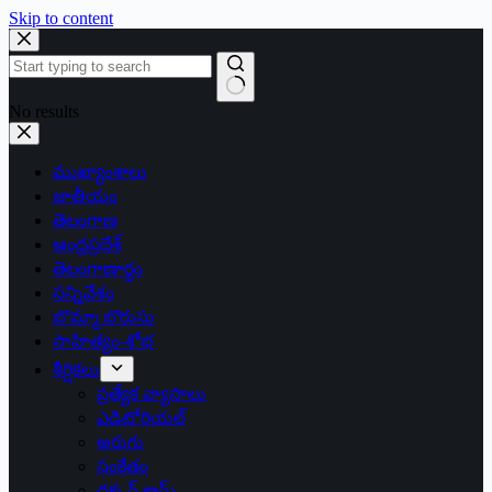
Skip to content
No results
ముఖ్యాంశాలు
జాతీయం
తెలంగాణ
ఆంధ్రప్రదేశ్
తెలంగాణార్థం
సన్నివేశం
బొమ్మా బొరుసు
సాహిత్యం-శోభ
శీర్షికలు
ప్రత్యేక వ్యాసాలు
ఎడిటోరియల్
అరుగు
సంకేతం
దక్కన్.కామ్