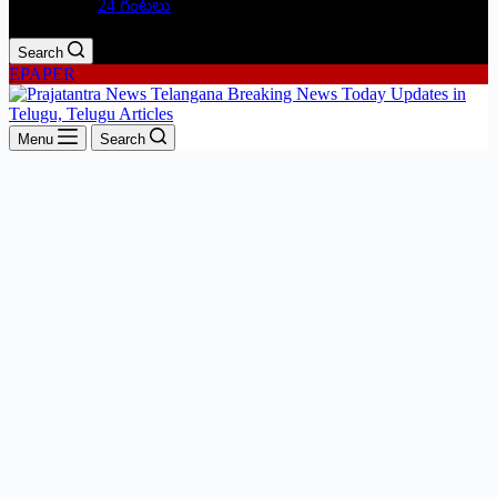
24 గంటలు
Search
EPAPER
Menu
Search