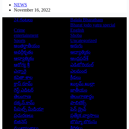
NEWS
November 16, 2022
24 గంటలు
Balala Bharatham
Bharat jodo yatra special
Crime
English
entertainment
Shoba
Sports
Uncategorized
అంతర్జాతీయం
అరుగు
అవర్గీకృతం
ఆద్యాత్మికం
ఆధ్యాత్మికం
ఆంధ్రప్రదేశ్
ఆరోగ్య శ్రీ
ఎడిటోరియల్
ఎన్నారై
ఎలమంద
కవితా శాల
క్రీడలు
క్లాస్ రూమ్
ఖుల్లమ్ ఖుల్లా
గెస్ట్ ఎడిటర్
జాతీయం
తెలంగాణ
తెలంగాణార్థం
దక్కన్.కామ్
పాలిటిక్స్
పీపుల్స్ ‌మీడియా
పెన్ డ్రైవ్
ప్రచురణలు
ప్రత్యేక వ్యాసాలు
బిజినెస్
బొమ్మా బొరుసు
ముఖ్యాంశాలు
శీర్షికలు