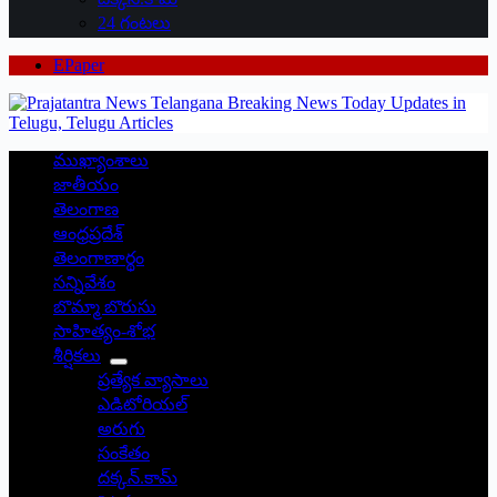
24 గంటలు
EPaper
ముఖ్యాంశాలు
జాతీయం
తెలంగాణ
ఆంధ్రప్రదేశ్
తెలంగాణార్థం
సన్నివేశం
బొమ్మా బొరుసు
సాహిత్యం-శోభ
శీర్షికలు
ప్రత్యేక వ్యాసాలు
ఎడిటోరియల్
అరుగు
సంకేతం
దక్కన్.కామ్