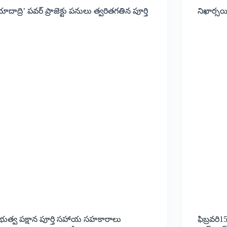
ాదాద్రి’ పవర్‌ ప్రాజెక్టు పనులు త్వరితగతిన పూర్తి
నిఖార్సయ
్రభుత్వ పక్షాన పూర్తి సహాయ సహకారాలు
ఫిబ్రవరి