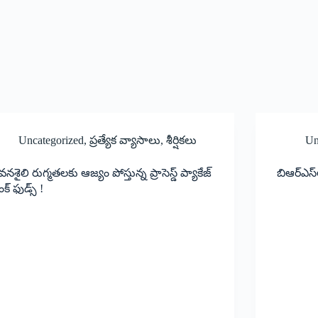
Uncategorized
,
ప్రత్యేక వ్యాసాలు
,
శీర్షికలు
Un
వనశైలి రుగ్మతలకు ఆజ్యం పోస్తున్న ప్రాసెస్డ్‌ ప్యాకేజ్‌
బిఆర్‌ఎస
క్‌ ఫుడ్స్‌ !