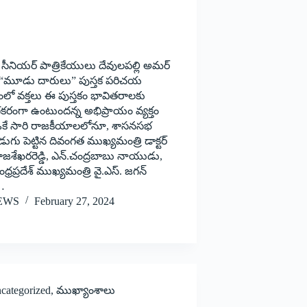
 సీనియర్ పాత్రికేయులు దేవులపల్లి అమర్
 “మూడు దారులు” పుస్తక పరిచయ
మంలో వక్తలు ఈ పుస్తకం భావితరాలకు
ంగా ఉంటుందన్న అభిప్రాయం వ్యక్తం
 ఓకే సారి రాజకీయాలలోనూ, శాసనసభ
గు పెట్టిన దివంగత ముఖ్యమంత్రి డాక్టర్
జశేఖరరెడ్డి, ఎన్.చంద్రబాబు నాయుడు,
ఆంధ్రప్రదేశ్ ముఖ్యమంత్రి వై.ఎస్. జగన్
…
EWS
February 27, 2024
categorized
,
ముఖ్యాంశాలు