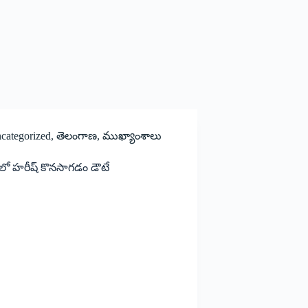
categorized
,
తెలంగాణ
,
ముఖ్యాంశాలు
్‌లో హరీష్‌ కొనసాగడం డౌటే