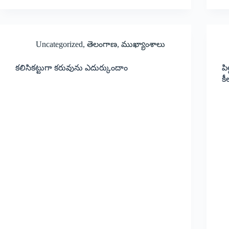
Uncategorized
,
తెలంగాణ
,
ముఖ్యాంశాలు
కలిసికట్టుగా కరువును ఎదుర్కుందాం
పి
కీ