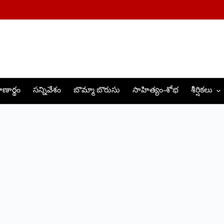
ణార్థం
సన్నివేశం
బొమ్మా బొరుసు
సాహిత్యం-శోభ
శీర్షికలు