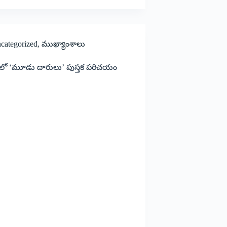
categorized
,
ముఖ్యాంశాలు
 లో ‘మూడు దారులు’ పుస్తక పరిచయం