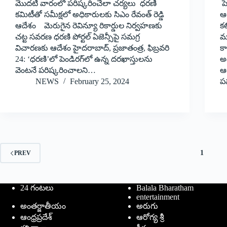
మొదటి వారంలో పరిష్కరించేలా చర్యలు ధరణి
ప
కమిటీతో సమీక్షలో అధికారులకు సిఎం రేవంత్‌ రెడ్డి
ఆ
ఆదేశం మెరుగైన రెవిన్యూ రికార్డుల నిర్వహణకు
క
చట్ట సవరణ ధరణి పోర్టల్‌ ఏజెన్సీపై సమగ్ర
మా
విచారణకు ఆదేశం హైదరాబాద్‌, ప్రజాతంత్ర, ఫిబ్రవరి
కా
24: ‘ధరణి’లో పెండిరగ్‌లో ఉన్న దరఖాస్తులను
అధ
వెంటనే పరిష్కరించాలని…
ఆ
NEWS
February 25, 2024
పవ
1
PREV
24 గంటలు
Balala Bharatham
entertainment
అంతర్జాతీయం
అరుగు
ఆంధ్రప్రదేశ్
ఆరోగ్య శ్రీ