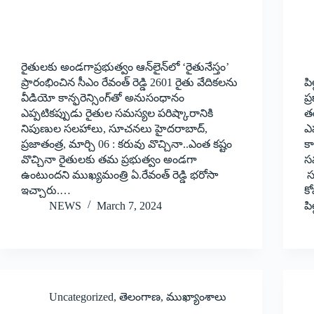
రైతులకు అండగాప్రభుత్వం ఆన్‌లైన్‌లో ‘రైతునేస్తం’
ప్రారంభించిన సీఎం రేవంత్‌ రెడ్డి 2601 రైతు వేదికలను
ప
వీడియో కాన్ఫరెన్సింగ్‌తో అనుసంధానం
ప
ఎప్పటికప్పుడు రైతుల సమస్యల పరిష్కారానికి
తట
నిపుణుల సలహాలు, సూచనలు హైదరాబాద్‌,
ఎప
ప్రజాతంత్ర, మార్చి 06 : కరువు వొచ్చినా..ఎంత కష్టం
కా
వొచ్చినా రైతులకు తమ ప్రభుత్వం అండగా
స
ఉంటుందని ముఖ్యమంత్రి ఏ.రేవంత్‌ రెడ్డి భరోసా
సమ
ఇచ్చారు.…
కో
NEWS
March 7, 2024
ప
Uncategorized
,
తెలంగాణ
,
ముఖ్యాంశాలు