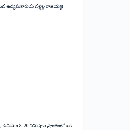
ిన ఉద్యమకారుడు నల్లెల్ల రాజయ్య!
15, ఉదయం 8: 20 నిమిషాల ప్రాంతంలో ఒక