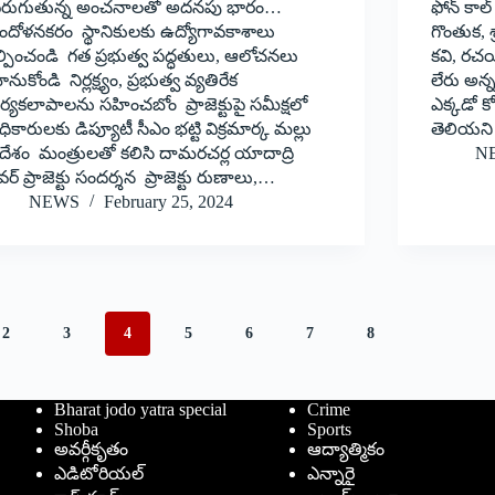
ెరుగుతున్న అంచనాలతో అదనపు భారం…
ఫోన్‌ కాల
ందోళనకరం స్థానికులకు ఉద్యోగావకాశాలు
గొంతుక, శ
ల్పించండి గత ప్రభుత్వ పద్ధతులు, ఆలోచనలు
కవి, రచ
నుకోండి నిర్లక్ష్యం, ప్రభుత్వ వ్యతిరేక
లేరు అన్
ర్యకలాపాలను సహించబోం ప్రాజెక్టుపై సమీక్షలో
ఎక్కడో కో
ికారులకు డిప్యూటీ సీఎం భట్టి విక్రమార్క మల్లు
తెలియన
దేశం మంత్రులతో కలిసి దామరచర్ల యాదాద్రి
N
ర్‌ ప్రాజెక్టు సందర్శన ప్రాజెక్టు రుణాలు,…
NEWS
February 25, 2024
2
3
4
5
6
7
8
Bharat jodo yatra special
Crime
Shoba
Sports
అవర్గీకృతం
ఆద్యాత్మికం
ఎడిటోరియల్
ఎన్నారై