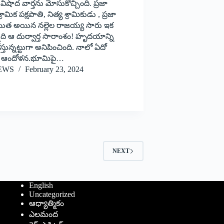
్‌ విషాద వార్తను మోసుకొచ్చింది. ప్రజా
్రామిక పక్షపాతి, నిత్య శ్రామికుడు , ప్రజా
యిత అయిన నల్లెల రాజయ్య సారు ఇక
నది ఆ దుర్వార్త సారాంశం! హృదయాన్ని
స్తున్నట్టుగా అనిపించింది. నాలో ఏదో
ి ఆందోళన.భూమిపై…
EWS
February 23, 2024
NEXT
English
Uncategorized
ఆధ్యాత్మికం
ఎలమంద