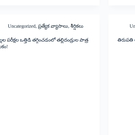
Uncategorized
,
ప్రత్యేక వ్యాసాలు
,
శీర్షికలు
Un
ల్లల పరీక్షల ఒత్తిడి తగ్గించడంలో తల్లిదండ్రుల పాత్ర
తిరుపతి
లకం!