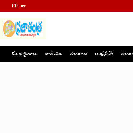
Skip
EPaper
to
content
ముఖ్యాంశాలు
జాతీయం
తెలంగాణ
ఆంధ్రప్రదేశ్
తెలంగా