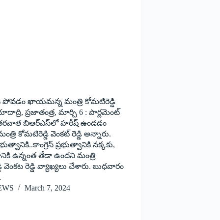
కి పోవడం ఖాయమన్న మంత్రి కోమటిరెడ్డి
ాదాద్రి, ప్రజాతంత్ర, మార్చి 6 : పార్లమెంట్‌
తరవాత బిఆర్‌ఎస్‌లో హరీష్‌ ఉండడం
త్రి కోమటిరెడ్డి వెంకట్‌ రెడ్డి అన్నారు.
రభుత్వానికి..కాంగ్రెస్‌ ప్రభుత్వానికి నక్కకు,
నికి ఉన్నంత తేడా ఉందని మంత్రి
డి వెంకట రెడ్డి వ్యాఖ్యలు చేశారు. బుధవారం
…
EWS
March 7, 2024