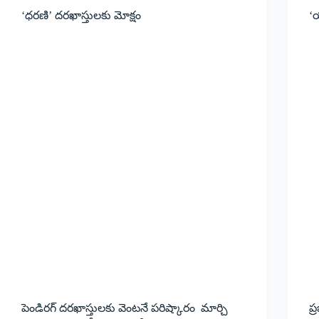
‘ధరణి’ దరఖాస్తులకు మోక్షం
‘య
పెండిరగ్‌ దరఖాస్తులకు వెంటనే పరిష్కారం మార్చి
ప