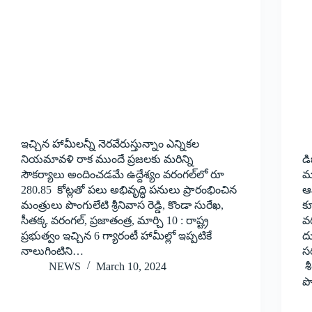
ఇచ్చిన హామీలన్నీ నెరవేరుస్తున్నాం ఎన్నికల
నియమావళి రాక ముందే ప్రజలకు మరిన్ని
డ
సౌకర్యాలు అందించడమే ఉద్దేశ్యం వరంగల్‌లో రూ
మ
280.85 కోట్లతో పలు అభివృద్ధి పనులు ప్రారంభించిన
ఆ
మంత్రులు పొంగులేటి శ్రీనివాస రెడ్డి, కొండా సురేఖ,
కూ
సీతక్క వరంగల్‌, ప్రజాతంత్ర, మార్చి 10 : రాష్ట్ర
వర
ప్రభుత్వం ఇచ్చిన 6 గ్యారంటీ హామీల్లో ఇప్పటికే
ద
నాలుగింటిని…
స
NEWS
March 10, 2024
శ
పొ