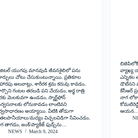
బిజెపిలో
ిజిటల్‌ యుగపు మానవుడి జీవనశైలిలో పను
వ్యాఖ్య య
ార్పులు చోటు చేసుకుంటున్నాయి. ప్రతికూల
ఎన్నికల 
హారపు అలవాట్లు, శారీరక శ్రమ కరువు కావడం,
డౌటేనని మం
ర్చొని గంటల తరబడి పని చేయడం, అర్థ రాత్రి
కేసీఆర్‌ ప్
కు మెలకువగా ఉండడం, స్మార్ట్‌ఫోన్‌
నాగ లోకా
ుర్వసనాలకు లోనుకావడం లాంటివని
కోమటిరెడ్
ర్వసాధారణం అయ్యాయి. వీటికి తోడుగా
ఆయన
ీతలపానీయాలు/మద్యం విచ్చలవిడిగా సేవించడం,
N
గ తాగడం, జంక్‌/ప్యాకేజ్‌ ఫుడ్స్‌ను…
NEWS
March 9, 2024