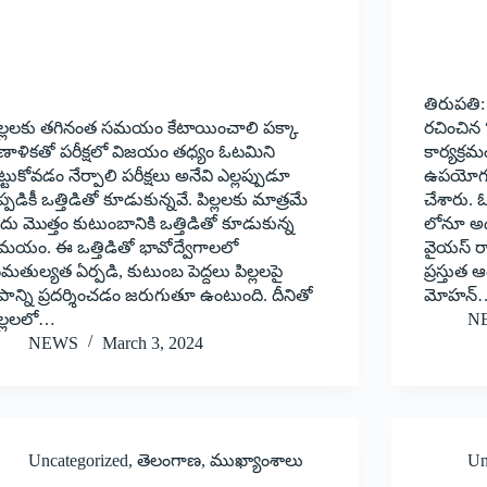
తిరుపతి:
ిల్లలకు తగినంత సమయం కేటాయించాలి పక్కా
రచించిన
్రణాళికతో పరీక్షలో విజయం తధ్యం ఓటమిని
కార్యక్ర
్టుకోవడం నేర్పాలి పరీక్షలు అనేవి ఎల్లప్పుడూ
ఉపయోగకర
్పడికీ ఒత్తిడితో కూడుకున్నవే. పిల్లలకు మాత్రమే
చేశారు.
దు మొత్తం కుటుంబానికి ఒత్తిడితో కూడుకున్న
లోనూ అడు
మయం. ఈ ఒత్తిడితో భావోద్వేగాలలో
వైయస్ రా
తుల్యత ఏర్పడి, కుటుంబ పెద్దలు పిల్లలపై
ప్రస్తుత 
పాన్ని ప్రదర్శించడం జరుగుతూ ఉంటుంది. దీనితో
మోహన్
ిల్లలలో…
N
NEWS
March 3, 2024
Uncategorized
,
తెలంగాణ
,
ముఖ్యాంశాలు
Un