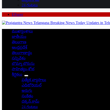
24 గంటలు
EPaper
ముఖ్యాంశాలు
జాతీయం
తెలంగాణ
ఆంధ్రప్రదేశ్
తెలంగాణార్థం
సన్నివేశం
బొమ్మా బొరుసు
సాహిత్యం-శోభ
శీర్షికలు
ప్రత్యేక వ్యాసాలు
ఎడిటోరియల్
అరుగు
సంకేతం
దక్కన్.కామ్
24 గంటలు