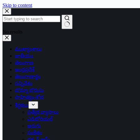
Skip to content
No results
ముఖ్యాంశాలు
జాతీయం
తెలంగాణ
ఆంధ్రప్రదేశ్
తెలంగాణార్థం
సన్నివేశం
బొమ్మా బొరుసు
సాహిత్యం-శోభ
శీర్షికలు
ప్రత్యేక వ్యాసాలు
ఎడిటోరియల్
అరుగు
సంకేతం
దక్కన్.కామ్