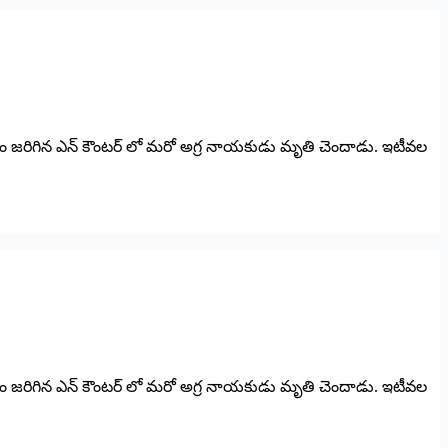
ధవారం జరిగిన ఎన్ కౌంటర్ లో మరో అగ్ర నాయకుడు మృతి చెందాడు. ఇటీవల
ధవారం జరిగిన ఎన్ కౌంటర్ లో మరో అగ్ర నాయకుడు మృతి చెందాడు. ఇటీవల