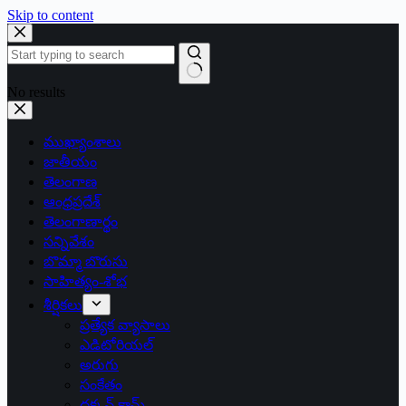
Skip to content
No results
ముఖ్యాంశాలు
జాతీయం
తెలంగాణ
ఆంధ్రప్రదేశ్
తెలంగాణార్థం
సన్నివేశం
బొమ్మా బొరుసు
సాహిత్యం-శోభ
శీర్షికలు
ప్రత్యేక వ్యాసాలు
ఎడిటోరియల్
అరుగు
సంకేతం
దక్కన్.కామ్