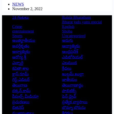
NEWS
November 2, 2022
24 గంటలు
Balala Bharatham
Bharat jodo yatra special
Crime
English
entertainment
Shoba
Sports
Uncategorized
అంతర్జాతీయం
అరుగు
అవర్గీకృతం
ఆద్యాత్మికం
ఆధ్యాత్మికం
ఆంధ్రప్రదేశ్
ఆరోగ్య శ్రీ
ఎడిటోరియల్
ఎన్నారై
ఎలమంద
కవితా శాల
క్రీడలు
క్లాస్ రూమ్
ఖుల్లమ్ ఖుల్లా
గెస్ట్ ఎడిటర్
జాతీయం
తెలంగాణ
తెలంగాణార్థం
దక్కన్.కామ్
పాలిటిక్స్
పీపుల్స్ ‌మీడియా
పెన్ డ్రైవ్
ప్రచురణలు
ప్రత్యేక వ్యాసాలు
బిజినెస్
బొమ్మా బొరుసు
ముఖ్యాంశాలు
శీర్షికలు