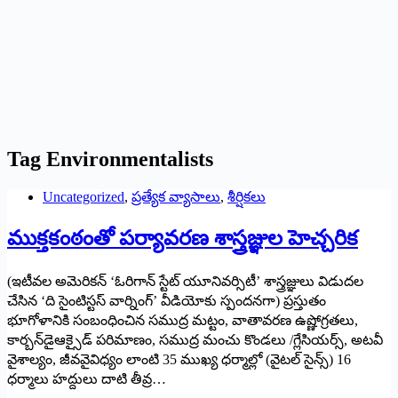
Tag
Environmentalists
Uncategorized
,
ప్రత్యేక వ్యాసాలు
,
శీర్షికలు
ముక్తకంఠంతో పర్యావరణ శాస్త్రజ్ఞుల హెచ్చరిక
(ఇటీవల అమెరికన్‌ ‘ఓరిగాన్‌ ‌స్టేట్‌ ‌యూనివర్సిటీ’ శాస్త్రజ్ఞులు విడుదల
చేసిన ‘ది సైంటిస్టస్ ‌వార్నింగ్‌’ ‌వీడియోకు స్పందనగా) ప్రస్తుతం
భూగోళానికి సంబంధించిన సముద్ర మట్టం, వాతావరణ ఉష్ణోగ్రతలు,
కార్బన్‌డైఆక్సైడ్‌ ‌పరిమాణం, సముద్ర మంచు కొండలు /గ్లేసియర్స్, అటవీ
వైశాల్యం, జీవవైవిధ్యం లాంటి 35 ముఖ్య ధర్మాల్లో (వైటల్‌ ‌సైన్స్) 16
‌ధర్మాలు హద్దులు దాటి తీవ్ర…