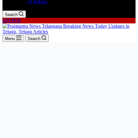
24 గంటలు
Search
EPAPER
Menu
Search