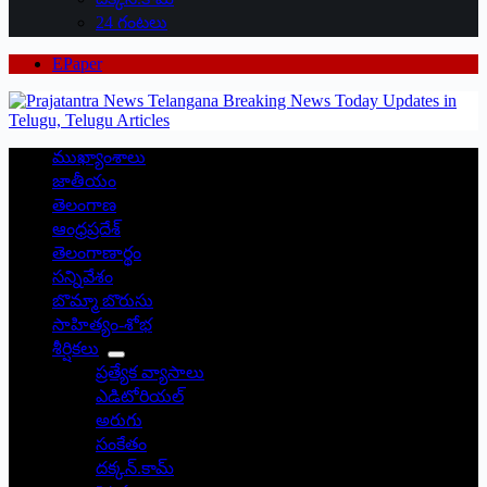
24 గంటలు
EPaper
ముఖ్యాంశాలు
జాతీయం
తెలంగాణ
ఆంధ్రప్రదేశ్
తెలంగాణార్థం
సన్నివేశం
బొమ్మా బొరుసు
సాహిత్యం-శోభ
శీర్షికలు
ప్రత్యేక వ్యాసాలు
ఎడిటోరియల్
అరుగు
సంకేతం
దక్కన్.కామ్