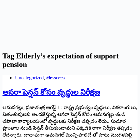
Tag
Elderly’s expectation of support
pension
Uncategorized
,
తెలంగాణ
ఆసరా పెన్షన్ కోసం వృద్ధుల నిరీక్షణ
ఆమనగల్లు, ప్రజాతంత్ర ఆగస్ట్ 1 : రాష్ట్ర ప్రభుత్వం వృద్ధులు, వికలాంగులు,
వితంతువులకు అందజేస్తున్న ఆసరా పెన్షన్ కోసం ఆమనగల్లు తంతి
తపాలా కార్యాలయంలో వృద్ధులకు నిరీక్షణ తప్పడం లేదు.. సుదూర
ప్రాంతాల నుండి పెన్షన్ తీసుకుందామని ఎక్కడికి రాగా నిరీక్షణ తప్పడం
లేదన్నారు. దాదాపుగా ఆమనగల్ మున్సిపాలిటీ తో పాటు మంగళపల్లి