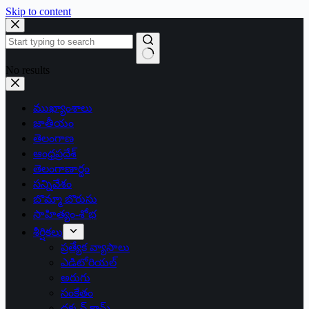
Skip to content
No results
ముఖ్యాంశాలు
జాతీయం
తెలంగాణ
ఆంధ్రప్రదేశ్
తెలంగాణార్థం
సన్నివేశం
బొమ్మా బొరుసు
సాహిత్యం-శోభ
శీర్షికలు
ప్రత్యేక వ్యాసాలు
ఎడిటోరియల్
అరుగు
సంకేతం
దక్కన్.కామ్