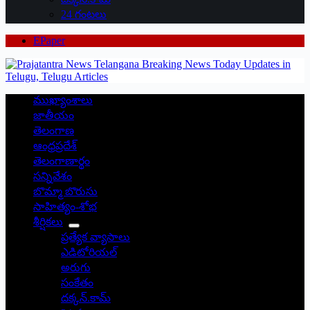
24 గంటలు
EPaper
ముఖ్యాంశాలు
జాతీయం
తెలంగాణ
ఆంధ్రప్రదేశ్
తెలంగాణార్థం
సన్నివేశం
బొమ్మా బొరుసు
సాహిత్యం-శోభ
శీర్షికలు
ప్రత్యేక వ్యాసాలు
ఎడిటోరియల్
అరుగు
సంకేతం
దక్కన్.కామ్