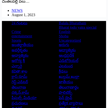
చింతలపల్లి పలు…
NEWS
August 1, 2023
24 గంటలు
Balala Bharatham
Bharat jodo yatra special
Crime
English
entertainment
Shoba
Sports
Uncategorized
అంతర్జాతీయం
అరుగు
అవర్గీకృతం
ఆద్యాత్మికం
ఆధ్యాత్మికం
ఆంధ్రప్రదేశ్
ఆరోగ్య శ్రీ
ఎడిటోరియల్
ఎన్నారై
ఎలమంద
కవితా శాల
క్రీడలు
క్లాస్ రూమ్
ఖుల్లమ్ ఖుల్లా
గెస్ట్ ఎడిటర్
జాతీయం
తెలంగాణ
తెలంగాణార్థం
దక్కన్.కామ్
పాలిటిక్స్
పీపుల్స్ ‌మీడియా
పెన్ డ్రైవ్
ప్రచురణలు
ప్రత్యేక వ్యాసాలు