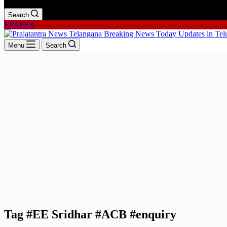
Search
EPAPER
Menu
Search
Tag
#EE Sridhar #ACB #enquiry