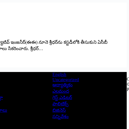
ివ్‌ ఇంజనీర్‌(ఈఈ) నూనె శ్రీధర్‌ను కస్టడీలోకి తీసుకుని ఏసీబీ
ు సేకరించారు. శ్రీధర్‌…
English
C
Uncategorized
©
ఆధ్యాత్మికం
P
ఎలమంద
లా
గెస్ట్ ఎడిటర్
పాలిటిక్స్
ాసాలు
బిజినెస్
సన్నివేశం