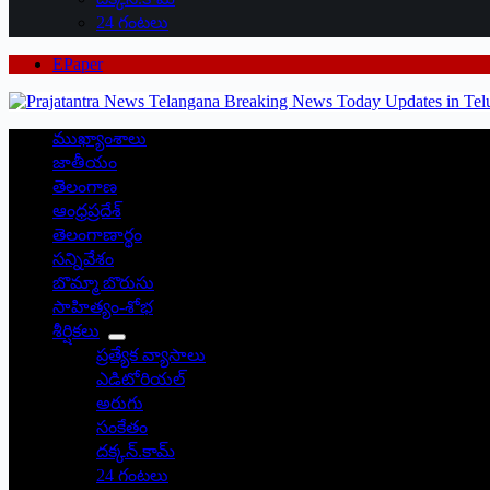
24 గంటలు
EPaper
ముఖ్యాంశాలు
జాతీయం
తెలంగాణ
ఆంధ్రప్రదేశ్
తెలంగాణార్థం
సన్నివేశం
బొమ్మా బొరుసు
సాహిత్యం-శోభ
శీర్షికలు
ప్రత్యేక వ్యాసాలు
ఎడిటోరియల్
అరుగు
సంకేతం
దక్కన్.కామ్
24 గంటలు