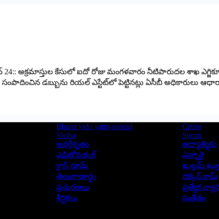
్‌ 24:: అక్రమాస్తుల కేసులో ఐదో రోజు మంగళవారం నీటిపారుదల శాఖ ఎగ్జిక్యూట
పాదించిన డబ్బును రియల్‌ ఎస్టేట్‌లో పెట్టినట్లు ఏసీబీ అధికారులు ఆధారాల
Bharat jodo yatra special
Crime
Shoba
Sports
అవర్గీకృతం
ఆద్యాత్మికం
ఎడిటోరియల్
ఎన్నారై
క్లాస్ రూమ్
ఖుల్లమ్ ఖుల్
తెలంగాణార్థం
దక్కన్.కామ్
ప్రచురణలు
ప్రత్యేక వ్య
శీర్షికలు
సంకేతం