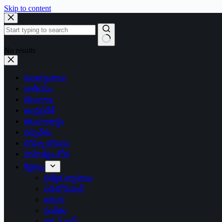
Skip to content
No results
ముఖ్యాంశాలు
జాతీయం
తెలంగాణ
ఆంధ్రప్రదేశ్
తెలంగాణార్థం
సన్నివేశం
బొమ్మా బొరుసు
సాహిత్యం-శోభ
శీర్షికలు
ప్రత్యేక వ్యాసాలు
ఎడిటోరియల్
అరుగు
సంకేతం
దక్కన్.కామ్