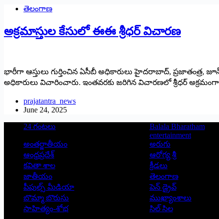
తెలంగాణ
అక్రమాస్తుల కేసులో ఈఈ శ్రీధర్‌ విచారణ
భారీగా ఆస్తులు గుర్తించిన ఏసీబీ అధికారులు హైదరాబాద్‌, ప్రజాతంత్ర, జూన
అధికారులు విచారించారు. ఇంతవరకు జరిగిన విచారణలో శ్రీధర్‌ అక్రమంగా సం
prajatantra_news
June 24, 2025
24 గంటలు
Balala Bharatham
entertainment
అంతర్జాతీయం
అరుగు
ఆంధ్రప్రదేశ్
ఆరోగ్య శ్రీ
కవితా శాల
క్రీడలు
జాతీయం
తెలంగాణ
పీపుల్స్ ‌మీడియా
పెన్ డ్రైవ్
బొమ్మా బొరుసు
ముఖ్యాంశాలు
సాహిత్యం-శోభ
సిల్ సిల