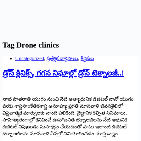
Tag
Drone clinics
Uncategorized
,
ప్రత్యేక వ్యాసాలు
,
శీర్షికలు
డ్రోన్‌ క్లినిక్స్‌, గగన నిఘాల్లో డ్రోన్‌ టెక్నాలజీ..!
నాటి పాతరాతి యుగం నుంచి నేటి అత్యాధునిక డిజిటల్‌ నానో యుగం
వరకు శాస్త్రసాంకేతికశాస్త్ర అనూహ్య ప్రగతి మానవాళి జీవనశైలిలో
విప్లవాత్మక మార్పులకు నాంది పలికింది. వైజ్ఞానిక కల్పిత సినిమాలు,
సాహిత్యరంగాల్లో కనిపించే ఊహాజనిత టెక్నాలజీలను నేటి ఆధునిక
డిజిటల్‌ నిపుణుడు సుసాధ్యం చేయడంతో పాటు ఇలాంటి డిజిటల్‌
టెక్నాలజీలను మానవాళి సేవల్లో వినియోగించడం చూస్తున్నాం.…