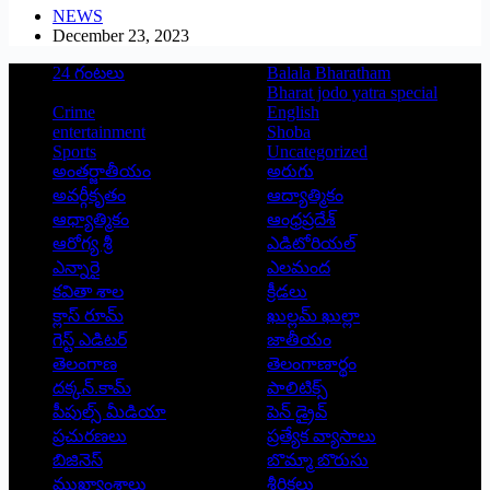
NEWS
December 23, 2023
24 గంటలు
Balala Bharatham
Bharat jodo yatra special
Crime
English
entertainment
Shoba
Sports
Uncategorized
అంతర్జాతీయం
అరుగు
అవర్గీకృతం
ఆద్యాత్మికం
ఆధ్యాత్మికం
ఆంధ్రప్రదేశ్
ఆరోగ్య శ్రీ
ఎడిటోరియల్
ఎన్నారై
ఎలమంద
కవితా శాల
క్రీడలు
క్లాస్ రూమ్
ఖుల్లమ్ ఖుల్లా
గెస్ట్ ఎడిటర్
జాతీయం
తెలంగాణ
తెలంగాణార్థం
దక్కన్.కామ్
పాలిటిక్స్
పీపుల్స్ ‌మీడియా
పెన్ డ్రైవ్
ప్రచురణలు
ప్రత్యేక వ్యాసాలు
బిజినెస్
బొమ్మా బొరుసు
ముఖ్యాంశాలు
శీర్షికలు