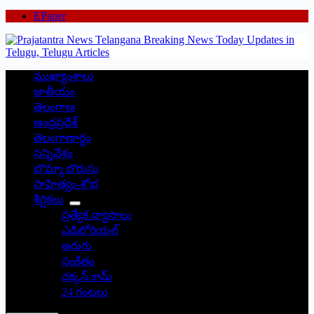
EPaper
ముఖ్యాంశాలు
జాతీయం
తెలంగాణ
ఆంధ్రప్రదేశ్
తెలంగాణార్థం
సన్నివేశం
బొమ్మా బొరుసు
సాహిత్యం-శోభ
శీర్షికలు
ప్రత్యేక వ్యాసాలు
ఎడిటోరియల్
అరుగు
సంకేతం
దక్కన్.కామ్
24 గంటలు