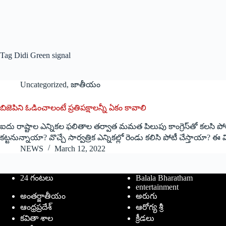
Tag
Didi Green signal
Uncategorized
,
జాతీయం
బిజెపిని ఓడించాలంటే ప్రతిపక్షాలన్నీ ఏకం కావాలి
ఐదు రాష్టాల ఎన్నికల ఫలితాల తర్వాత మమత పిలుపు కాంగ్రెస్‌తో కలసి పోరాడేందుకు
కట్టనున్నాయా? వొచ్చే సార్వత్రిక ఎన్నికల్లో రెండు కలిసి పోటీ చేస్తాయ
NEWS
March 12, 2022
24 గంటలు
Balala Bharatham
entertainment
అంతర్జాతీయం
అరుగు
ఆంధ్రప్రదేశ్
ఆరోగ్య శ్రీ
కవితా శాల
క్రీడలు