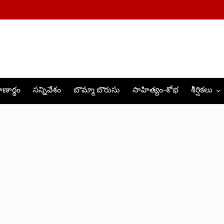
ణార్థం
సన్నివేశం
బొమ్మా బొరుసు
సాహిత్యం-శోభ
శీర్షికలు