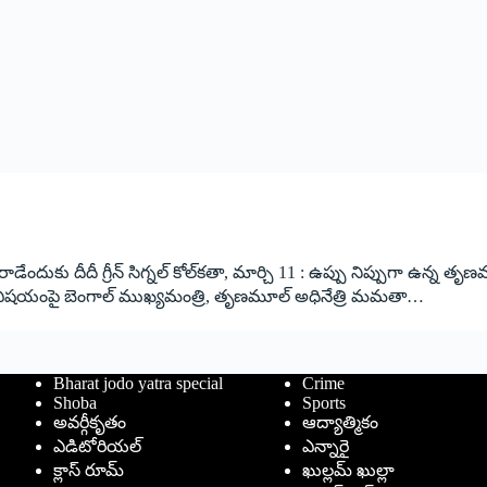
 దీదీ గ్రీన్‌ ‌సిగ్నల్‌ ‌కోల్‌కతా, మార్చి 11 : ఉప్పు నిప్పుగా ఉన్న తృణమూల్
ా? ఈ విషయంపై బెంగాల్‌ ‌ముఖ్యమంత్రి, తృణమూల్‌ అధినేత్రి మమతా…
Bharat jodo yatra special
Crime
Shoba
Sports
అవర్గీకృతం
ఆద్యాత్మికం
ఎడిటోరియల్
ఎన్నారై
క్లాస్ రూమ్
ఖుల్లమ్ ఖుల్లా