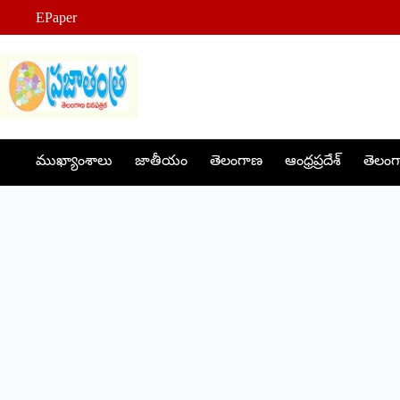
Skip
EPaper
to
content
ముఖ్యాంశాలు
జాతీయం
తెలంగాణ
ఆంధ్రప్రదేశ్
తెలంగా