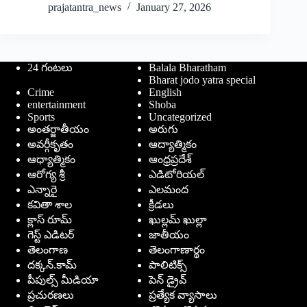
prajatantra_news
January 27, 2026
24 గంటలు
Balala Bharatham
Bharat jodo yatra special
Crime
English
entertainment
Shoba
Sports
Uncategorized
అంతర్జాతీయం
అరుగు
అవర్గీకృతం
ఆద్యాత్మికం
ఆధ్యాత్మికం
ఆంధ్రప్రదేశ్
ఆరోగ్య శ్రీ
ఎడిటోరియల్
ఎన్నారై
ఎలమంద
కవితా శాల
క్రీడలు
క్లాస్ రూమ్
ఖుల్లమ్ ఖుల్లా
గెస్ట్ ఎడిటర్
జాతీయం
తెలంగాణ
తెలంగాణార్థం
దక్కన్.కామ్
పాలిటిక్స్
పీపుల్స్ ‌మీడియా
పెన్ డ్రైవ్
ప్రచురణలు
ప్రత్యేక వ్యాసాలు