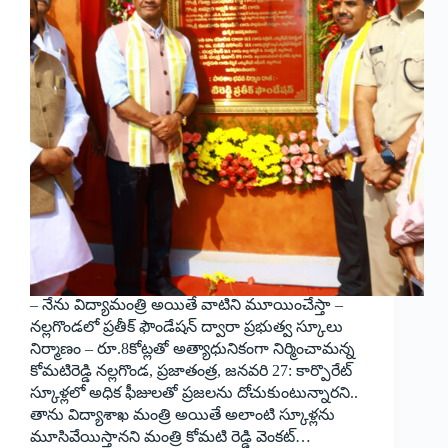
– నేను విద్యామంత్రి అయితే వాటిని మూయించేస్తా –
నల్లగొండలో ప్రతీక్‌ ‌ఫౌండేషన్‌ ‌ద్వారా ప్రభుత్వ స్కూలు
నిర్మాణం – రూ.8కోట్లతో అత్యాధునికంగా నిర్మించామన్న
కోమటిరెడ్డి నల్లగొండ, ప్రజాతంత్ర, జనవరి 27: కార్పొరేట్‌
‌స్కూళ్లలో అధిక ఫీజులతో ప్రజలను దోచుకుంటున్నారని..
తాను విద్యాశాఖ మంత్రి అయితే అలాంటి స్కూళ్లను
మూసివేయిస్తానని మంత్రి కోమటి రెడ్డి వెంకట్‌…