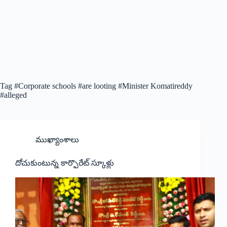
Tag
#Corporate schools #are looting #Minister Komatireddy
#alleged
ముఖ్యాంశాలు
దోచుకుంటున్న కార్పొరేట్‌ ‌స్కూళ్లు